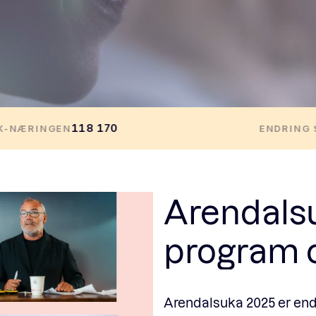
Fagforum
Arrangementer
Standardavtaler
Nyheter og meninger
Arendalsu
Rapporter
program 
Arendalsuka 2025 er endel