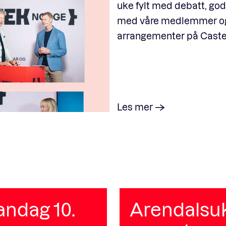
uke fylt med debatt, g
med våre medlemmer og 
arrangementer på Caste
Les mer
ndag 10.
Arendalsuka