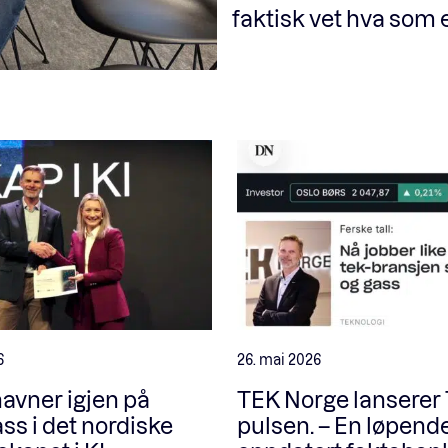
faktisk vet hva som e
6
26. mai 2026
avner igjen på
TEK Norge lanserer
ass i det nordiske
pulsen. – En løpend