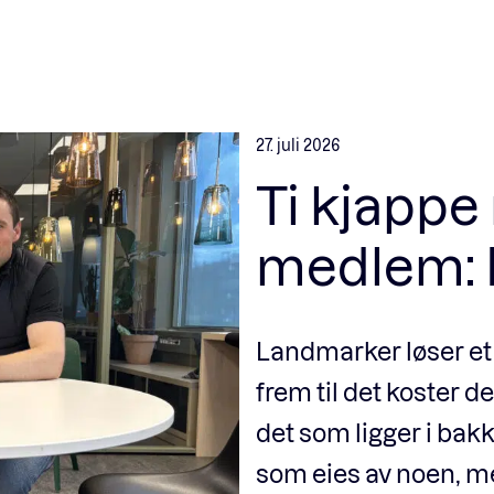
27. juli 2026
Ti kjappe
medlem: 
Landmarker løser et 
frem til det koster d
det som ligger i bakk
som eies av noen, m