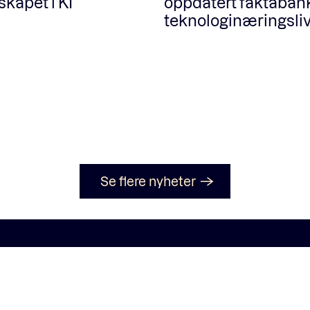
kapet i KI
oppdatert faktaban
teknologinæringsliv
Se flere nyheter