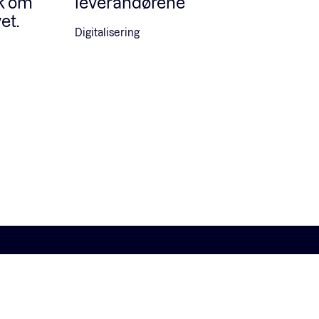
k om
leverandørene
et.
Digitalisering