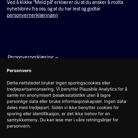
Ved å klikke "Meld på" erklærer du at du ønsker å motta
nyhetsbrev fra oss, og at du har lest og godtar
personvernerklæringen
Personvernerklæring
Faktura
Personvern
Dette nettstedet bruker ingen sporingscookies eller
Prinsens gate 22
tredjepartsannonsering. Vi benytter Plausible Analytics for å
0157 Oslo
samle inn anonymisert besøksstatistikk uten å lagre
personlige data eller bruke informasjonskapsler. Ingen data
(+47) 960 08 142
deles med tredjepart. Siden vi ikke benytter cookies for
post@teknorge.no
sporing eller identifikasjon, er det ikke behov for en
samtykkemeny. Du kan lese mer i våre retningslinjer for
Ansvarlig webredaktør:
personvern.
Jarle Roheim Håkonsen