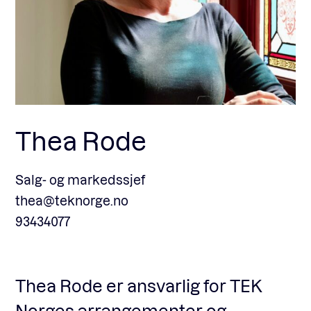
Fagforum
Arrangementer
Thea Rode
Standardavtaler
Salg- og markedssjef
Nyheter og meninger
thea@teknorge.no
93434077
Rapporter
Thea Rode er ansvarlig for TEK
Norges arrangementer og