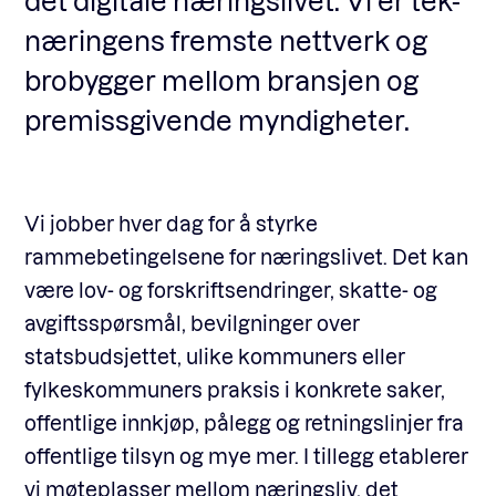
det digitale næringslivet. Vi er tek-
næringens fremste nettverk og
Fagforum
brobygger mellom bransjen og
premissgivende myndigheter.
Arrangementer
Vi jobber hver dag for å styrke
Standardavtaler
rammebetingelsene for næringslivet. Det kan
være lov- og forskriftsendringer, skatte- og
Nyheter og meninger
avgiftsspørsmål, bevilgninger over
statsbudsjettet, ulike kommuners eller
fylkeskommuners praksis i konkrete saker,
Rapporter
offentlige innkjøp, pålegg og retningslinjer fra
offentlige tilsyn og mye mer. I tillegg etablerer
vi møteplasser mellom næringsliv, det