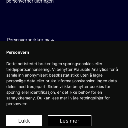
personvernerklæringen
Thea Rode
Salg- og markedssjef
thea@teknorge.no
93434077
Personvernerklæring
Ina Hansen Ofte
Kommunikasjons- og administrasjonsrådgiver
Faktura
Personvern
ina@teknorge.no
97037728
Dette nettstedet bruker ingen sporingscookies eller
Prinsens gate 22
tredjepartsannonsering. Vi benytter Plausible Analytics for å
0157 Oslo
samle inn anonymisert besøksstatistikk uten å lagre
Fredrik Syversen
personlige data eller bruke informasjonskapsler. Ingen data
Direktør strategi- og forretningsutvikling
(+47) 960 08 142
deles med tredjepart. Siden vi ikke benytter cookies for
fs@teknorge.no
post@teknorge.no
sporing eller identifikasjon, er det ikke behov for en
92032470
samtykkemeny. Du kan lese mer i våre retningslinjer for
Ansvarlig webredaktør:
personvern.
Jarle Roheim Håkonsen
Lukk
Les mer