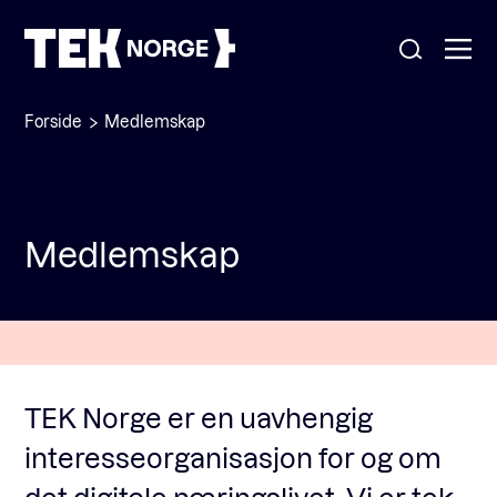
Forside
Medlemskap
Om oss
Medlemskap
Medlemskap
Nyheter
POPULÆRE SØK:
Møteplasser
Våre viktigste saker
Kontakt
Medlemskap
TEK Norge er en uavhengig
English
interesseorganisasjon for og om
Ansatte