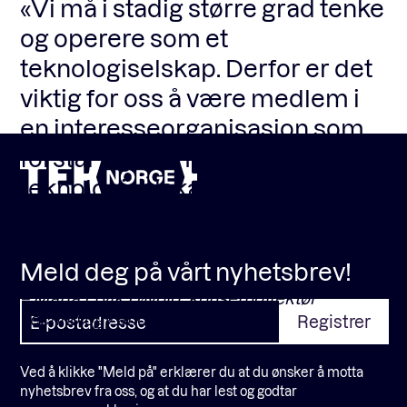
«Vi må i stadig større grad tenke
«
og operere som et
o
teknologiselskap. Derfor er det
p
viktig for oss å være medlem i
r
en interesseorganisasjon som
r
forstår og fremmer
t
teknologiselskapenes
interesser»
– 
Or
Meld deg på vårt nyhetsbrev!
– Maria Ervik Løvold, konserndirektør
Technology and Services i DNB
Ved å klikke "Meld på" erklærer du at du ønsker å motta
nyhetsbrev fra oss, og at du har lest og godtar