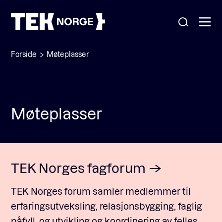
Forside
Møteplasser
Om oss
Medlemskap
Møteplasser
Nyheter
POPULÆRE SØK:
Møteplasser
Våre viktigste saker
Kontakt
TEK Norges fagforum
Medlemskap
English
TEK Norges forum samler medlemmer til
erfaringsutveksling, relasjonsbygging, faglig
Ansatte
påfyll, og utvikling og koordinering av felles