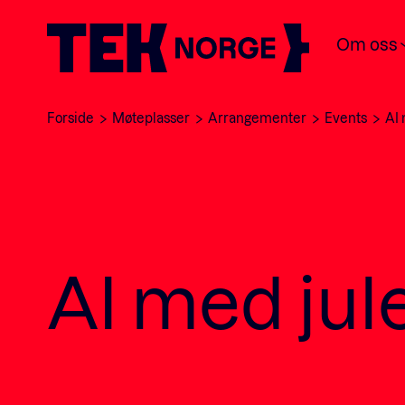
Om oss
Forside
Møteplasser
Arrangementer
Events
AI
AI med ju