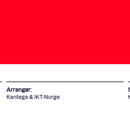
Fagforum
Arrangementer
Standardavtaler
Nyheter og meninger
Arrangør:
Rapporter
Kantega & IKT-Norge