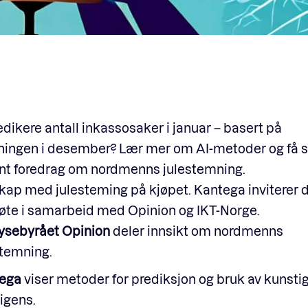
edikere antall inkassosaker i januar – basert på
ningen i desember? Lær mer om AI-metoder og få 
eint foredrag om nordmenns julestemning.
ap med julesteming på kjøpet. Kantega inviterer de
øte i samarbeid med Opinion og IKT-Norge.
ysebyrået Opinion
deler innsikt om nordmenns
stemning.
tega
viser metoder for prediksjon og bruk av kunsti
ligens.