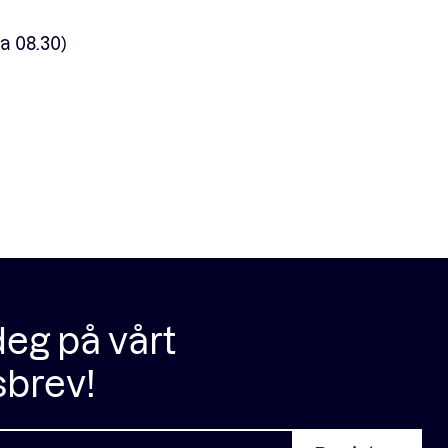
ra 08.30)
eg på vårt
sbrev!