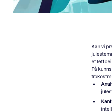
Kan vi pr
julestem
et lettb
Få kunnsk
frokostm
Anal
jule
Kan
intel