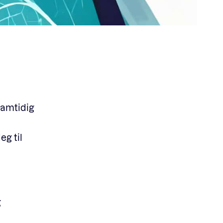
samtidig
g til
g