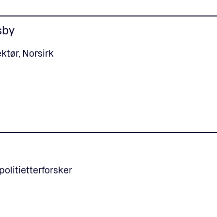
sby
tør, Norsirk
 politietterforsker