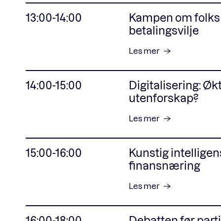
13:00-14:00
Kampen om folks ti
betalingsvilje
Les mer
14:00-15:00
Digitalisering: Økt
utenforskap?
Les mer
15:00-16:00
Kunstig intelligen
finansnæring
Les mer
16:00-18:00
Debatten før part