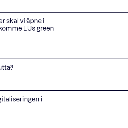
 skal vi åpne i
tekomme EUs green
utta?
gitaliseringen i