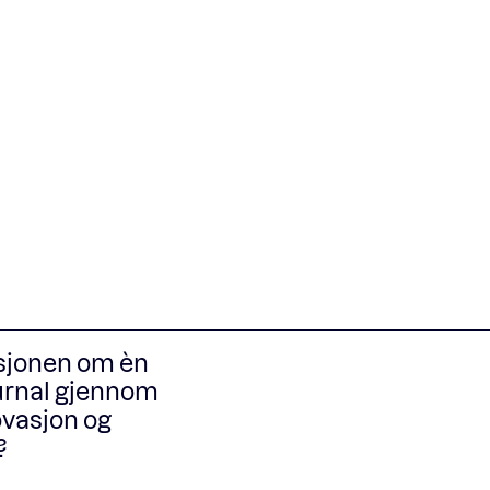
visjonen om èn
ournal gjennom
ovasjon og
?