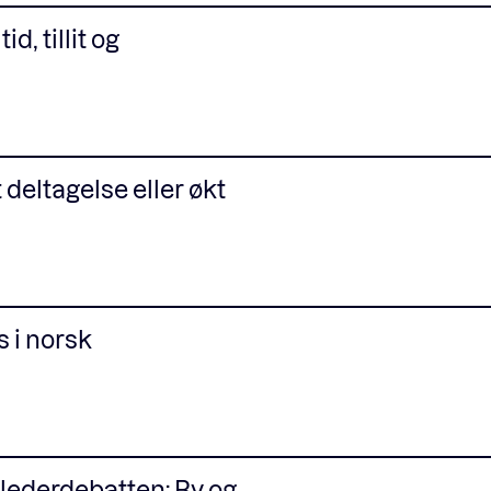
d, tillit og
 deltagelse eller økt
s i norsk
ilederdebatten: By og