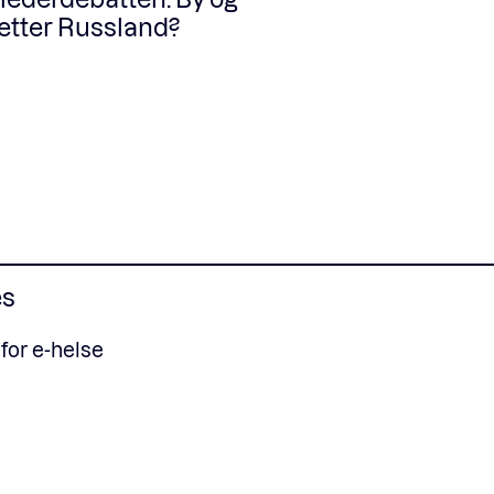
 etter Russland?
es
 for e-helse