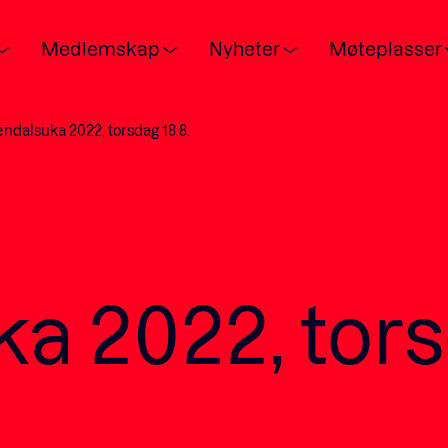
Medlemskap
Nyheter
Møteplasser
ndalsuka 2022, torsdag 18.8.
POPULÆRE SØK:
Våre viktigste saker
a 2022, tors
Medlemskap
Ansatte