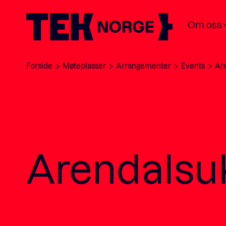
Om oss
Forside
Møteplasser
Arrangementer
Events
Are
Arendalsuk