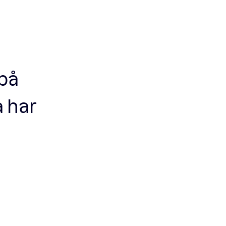
 på
å har