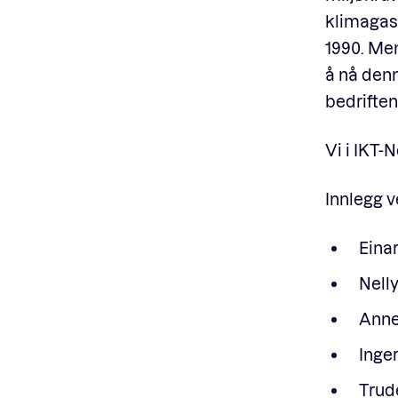
klimagass
1990. Men
å nå denn
bedrifte
Vi i IKT-
Innlegg v
Eina
Nell
Anne
Inge
Trud