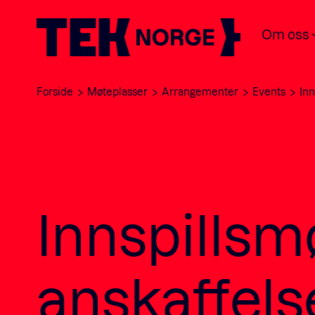
Om oss
Forside
Møteplasser
Arrangementer
Events
Inn
Innspillsm
anskaffels