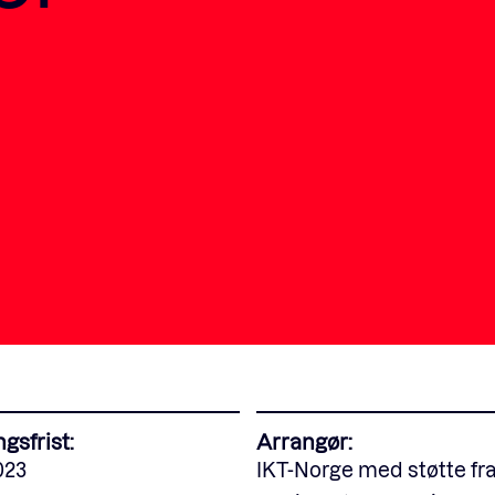
Fagforum
Arrangementer
Standardavtaler
Nyheter og meninger
Rapporter
gsfrist:
Arrangør:
023
IKT-Norge med støtte fr