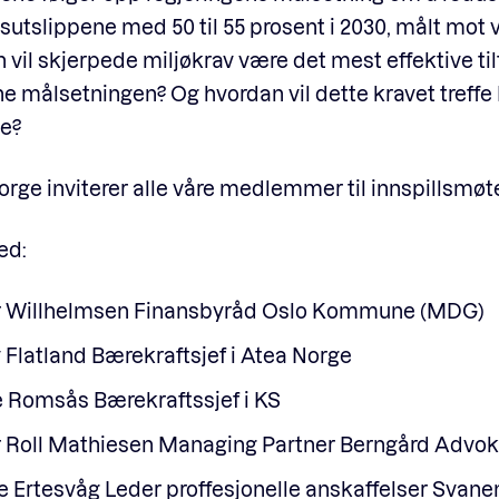
utslippene med 50 til 55 prosent i 2030, målt mot v
 vil skjerpede miljøkrav være det mest effektive til
e målsetningen? Og hvordan vil dette kravet treffe 
ne?
Norge inviterer alle våre medlemmer til innspillsmøt
ed:
r Willhelmsen Finansbyråd Oslo Kommune (MDG)
y Flatland
Bærekraftsjef i Atea Norge
 Romsås Bærekraftssjef i KS
r Roll Mathiesen Managing Partner Berngård Advok
e Ertesvåg Leder proffesjonelle anskaffelser Svan