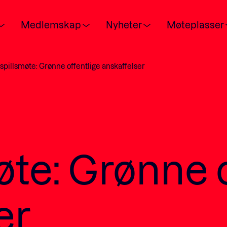
Medlemskap
Nyheter
Møteplasser
spillsmøte: Grønne offentlige anskaffelser
POPULÆRE SØK:
Våre viktigste saker
øte: Grønne o
Medlemskap
Ansatte
er