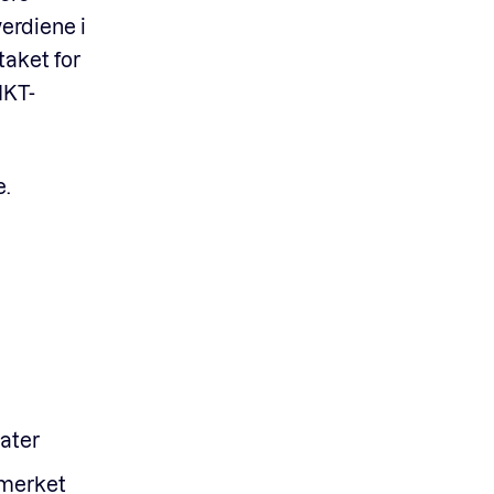
erdiene i
taket for
IKT-
e.
ater
emerket