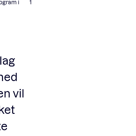
ogram i
1
lag
 med
n vil
ket
te