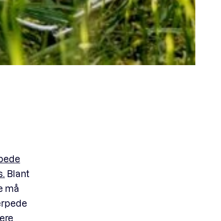
rpede
s.
Blant
re må
jerpede
ere