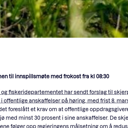
 til innspillsmøte med frokost fra kl 08:30
og fiskeridepartementet har sendt forslag til skje
 i offentlige anskaffelser på høring, med frist 8. mar
det foreslått et krav om at offentlige oppdragsgive
jø med minst 30 prosent i sine anskaffelser. De sk
ene følger opp regjeringens målsetning om å redus