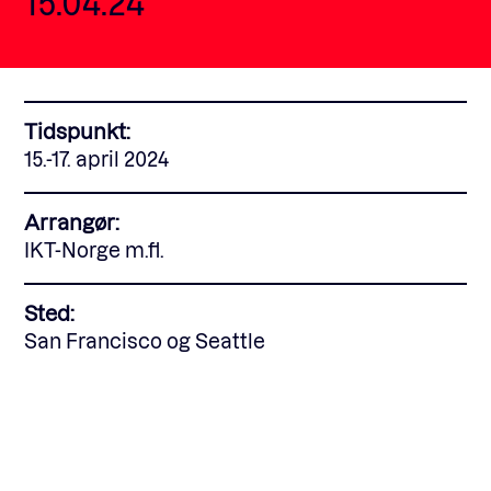
15.04.24
Fagforum
Tidspunkt:
Arrangementer
15.-17. april 2024
Arrangør:
Standardavtaler
IKT-Norge m.fl.
Nyheter og meninger
Sted:
San Francisco og Seattle
Rapporter