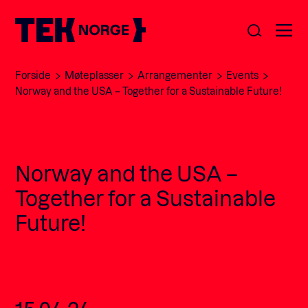
Forside
Møteplasser
Arrangementer
Events
Om oss
Norway and the USA – Together for a Sustainable Future!
Medlemskap
Nyheter
Norway and the USA –
POPULÆRE SØK:
Møteplasser
Together for a Sustainable
Våre viktigste saker
Future!
Kontakt
Medlemskap
English
Ansatte