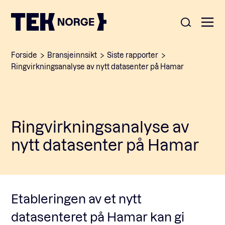
Forside
Bransjeinnsikt
Siste rapporter
Om oss
Ringvirkningsanalyse av nytt datasenter på Hamar
Medlemskap
Nyheter
Ringvirkningsanalyse av
POPULÆRE SØK:
Møteplasser
nytt datasenter på Hamar
Våre viktigste saker
Kontakt
Medlemskap
English
Etableringen av et nytt
datasenteret på Hamar kan gi
Ansatte