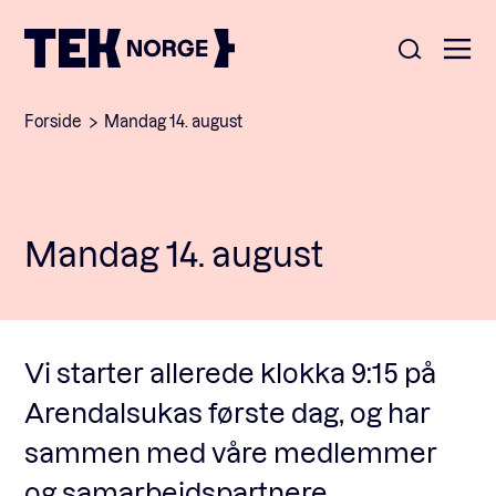
Forside
Mandag 14. august
Om oss
Medlemskap
Mandag 14. august
Nyheter
POPULÆRE SØK:
Møteplasser
Våre viktigste saker
Kontakt
Vi starter allerede klokka 9:15 på
Medlemskap
Arendalsukas første dag, og har
English
sammen med våre medlemmer
Ansatte
og samarbeidspartnere