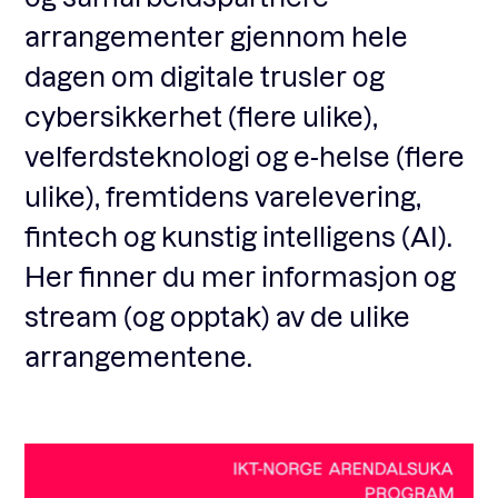
arrangementer gjennom hele
dagen om digitale trusler og
Fagforum
cybersikkerhet (flere ulike),
velferdsteknologi og e-helse (flere
Arrangementer
ulike), fremtidens varelevering,
fintech og kunstig intelligens (AI).
Standardavtaler
Her finner du mer informasjon og
stream (og opptak) av de ulike
Nyheter og meninger
arrangementene.
Rapporter