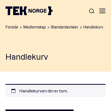
Forside
Medlemskap
Standardavtaler
Handlekurv
Om oss
Medlemskap
Handlekurv
Nyheter
POPULÆRE SØK:
Møteplasser
Våre viktigste saker
Kontakt
Medlemskap
Handlekurven din er tom.
English
Ansatte