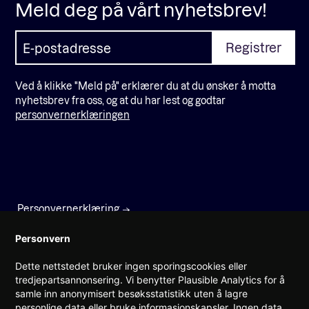
Meld deg på vårt nyhetsbrev!
Ved å klikke "Meld på" erklærer du at du ønsker å motta
nyhetsbrev fra oss, og at du har lest og godtar
personvernerklæringen
Personvernerklæring
Faktura
Personvern
Dette nettstedet bruker ingen sporingscookies eller
Prinsens gate 22
tredjepartsannonsering. Vi benytter Plausible Analytics for å
0157 Oslo
samle inn anonymisert besøksstatistikk uten å lagre
personlige data eller bruke informasjonskapsler. Ingen data