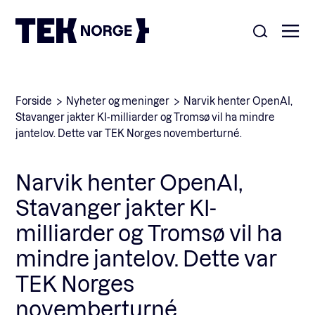
Om oss
Forside
Nyheter og meninger
Narvik henter OpenAI,
Stavanger jakter KI-milliarder og Tromsø vil ha mindre
Medlemskap
jantelov. Dette var TEK Norges novemberturné.
Nyheter
POPULÆRE SØK:
Narvik henter OpenAI,
Møteplasser
Stavanger jakter KI-
Våre viktigste saker
milliarder og Tromsø vil ha
Kontakt
mindre jantelov. Dette var
Medlemskap
English
TEK Norges
novemberturné.
Ansatte