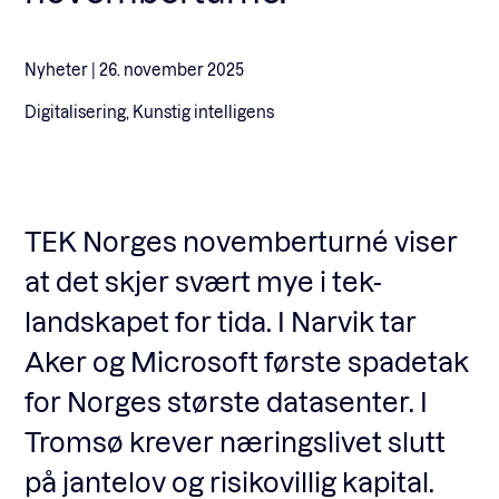
Nyheter |
26. november 2025
Fagforum
Digitalisering, Kunstig intelligens
Arrangementer
Standardavtaler
TEK Norges novemberturné viser
at det skjer svært mye i tek-
Nyheter og meninger
landskapet for tida. I Narvik tar
Aker og Microsoft første spadetak
for Norges største datasenter. I
Rapporter
Tromsø krever næringslivet slutt
på jantelov og risikovillig kapital.