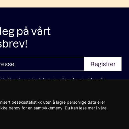
eg på vårt
sbrev!
ld på" erklærer du at du ønsker å motta nyhetsbrev fra
 lest og godtar
personvernerklæringen
isert besøksstatistikk uten å lagre personlige data eller
et ikke behov for en samtykkemeny. Du kan lese mer i våre
læring
Faktura