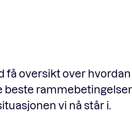
Fagforum
Arrangementer
Standardavtaler
id få oversikt over hvordan 
Nyheter og meninger
 de beste rammebetingelse
Rapporter
tuasjonen vi nå står i.