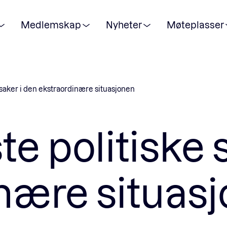
Medlemskap
Nyheter
Møteplasser
POPULÆRE SØK:
 saker i den ekstraordinære situasjonen
Våre viktigste saker
e politiske 
Medlemskap
nære situas
Ansatte