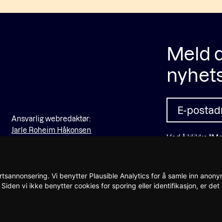
Meld d
nyhet
Ansvarlig webredaktør:
Jarle Roheim Håkonsen
Ved å klikke "Me
oss, og at du har
tsannonsering. Vi benytter Plausible Analytics for å samle inn anonym
Siden vi ikke benytter cookies for sporing eller identifikasjon, er d
Personvernerk