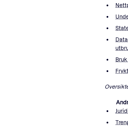
Nettp
Unde
Stat
Data
utbr
Bruk
Frykt
Oversikt
Andr
Juri
Treng