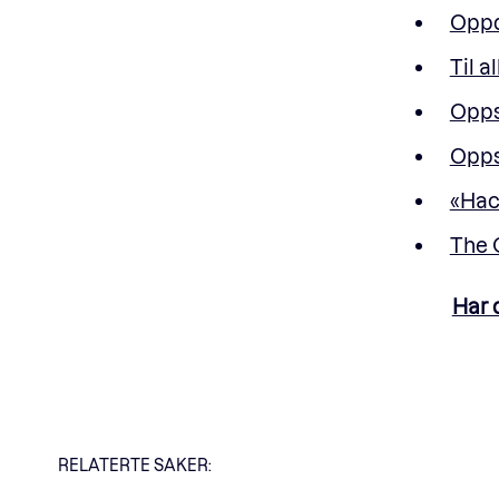
Oppd
Til 
Opps
Opps
«Hac
The 
Har 
RELATERTE SAKER: