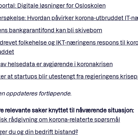
ortal: Digitale løsninger for Osloskolen
rsøkelse: Hvordan påvirker korona-utbruddet IT-n
ens bankgarantifond kan bli skivebom
drevet folkehelse og IKT-næringens respons til kor
uddet
 av helsedata er avgjørende i koronakrisen
er at startups blir utestengt fra regjeringens krise
en oppdateres fortløpende.
e relevante saker knyttet til nåværende situasjon:
disk rådgivning om korona-relaterte spørsmål
er du og din bedrift bistand?