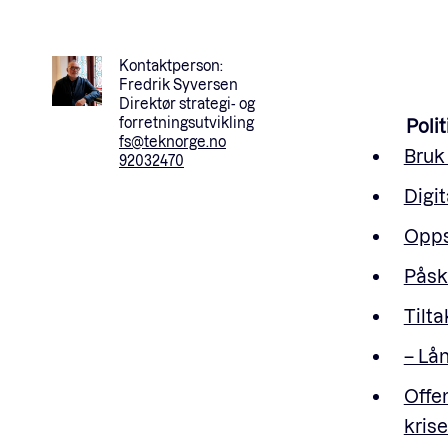
Kontaktperson:
Fredrik Syversen
Direktør strategi- og
forretningsutvikling
Polit
fs@teknorge.no
Bruk 
92032470
Digit
Opps
Påske
Tilta
– Lå
Offen
krise