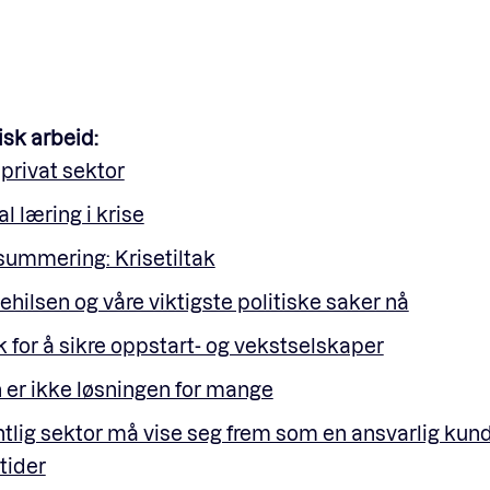
isk arbeid:
privat sektor
al læring i krise
ummering: Krisetiltak
hilsen og våre viktigste politiske saker nå
k for å sikre oppstart- og vekstselskaper
n er ikke løsningen for mange
tlig sektor må vise seg frem som en ansvarlig kund
tider