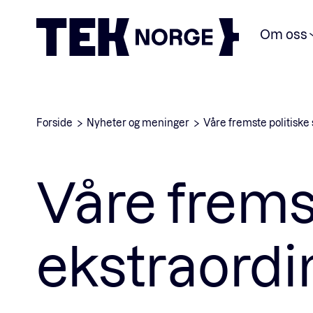
Om oss
Forside
Nyheter og meninger
Våre fremste politiske
Våre fremst
ekstraordi