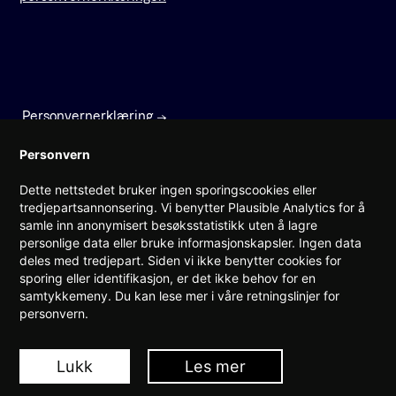
Personvernerklæring
Faktura
Personvern
Dette nettstedet bruker ingen sporingscookies eller
Prinsens gate 22
tredjepartsannonsering. Vi benytter Plausible Analytics for å
0157 Oslo
samle inn anonymisert besøksstatistikk uten å lagre
personlige data eller bruke informasjonskapsler. Ingen data
(+47) 960 08 142
deles med tredjepart. Siden vi ikke benytter cookies for
post@teknorge.no
sporing eller identifikasjon, er det ikke behov for en
samtykkemeny. Du kan lese mer i våre retningslinjer for
Ansvarlig webredaktør:
personvern.
Jarle Roheim Håkonsen
Lukk
Les mer