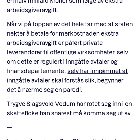
en halv milliard kroner som følge av ekstra
arbeidsgiveravgift.
Når vi på toppen av det hele tar med at staten
nekter å betale for merkostnaden ekstra
arbeidsgiveravgift er påført private
leverandører til offentlige virksomheter, selv
om dette er regulert i inngåtte avtaler og
finansdepartementet
selv har innrømmet at
inngåtte avtaler skal forstås slik
, begynner
det å nærme seg en parodi.
Trygve Slagsvold Vedum har rotet seg inn i en
skattefloke han snarest må komme seg ut av.
—