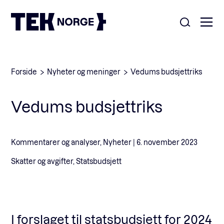
Om oss
Forside
Nyheter og meninger
Vedums budsjettriks
Medlemskap
Vedums budsjettriks
Nyheter
POPULÆRE SØK:
Møteplasser
Kommentarer og analyser, Nyheter |
6. november 2023
Våre viktigste saker
Skatter og avgifter, Statsbudsjett
Kontakt
Medlemskap
English
I forslaget til statsbudsjett for 2024
Ansatte