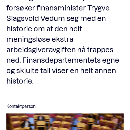
forsøker finansminister Trygve
Slagsvold Vedum seg med en
Fagforum
historie om at den helt
meningsløse ekstra
Arrangementer
arbeidsgiveravgiften nå trappes
ned. Finansdepartementets egne
Standardavtaler
og skjulte tall viser en helt annen
historie.
Nyheter og meninger
Rapporter
Kontaktperson: