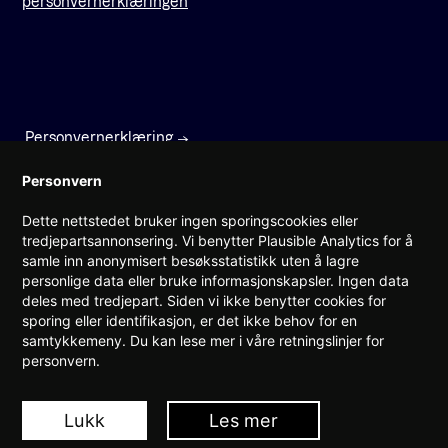
personvernerklæringen
Personvernerklæring
Faktura
Personvern
Dette nettstedet bruker ingen sporingscookies eller
Prinsens gate 22
tredjepartsannonsering. Vi benytter Plausible Analytics for å
0157 Oslo
samle inn anonymisert besøksstatistikk uten å lagre
personlige data eller bruke informasjonskapsler. Ingen data
(+47) 960 08 142
deles med tredjepart. Siden vi ikke benytter cookies for
post@teknorge.no
sporing eller identifikasjon, er det ikke behov for en
samtykkemeny. Du kan lese mer i våre retningslinjer for
Ansvarlig webredaktør:
personvern.
Jarle Roheim Håkonsen
Meld deg på TEK Norges AV-
Lukk
Les mer
forum