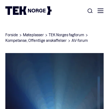
Om oss
Forside
Møteplasser
TEK Norges fagforum
Kompetanse
,
Offentlige anskaffelser
AV-forum
Medlemskap
Nyheter
POPULÆRE SØK:
Møteplasser
Våre viktigste saker
Kontakt
Medlemskap
English
Ansatte