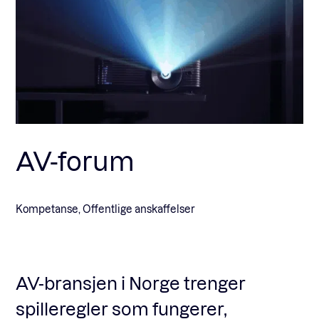
Fagforum
Arrangementer
Standardavtaler
AV-forum
Nyheter og meninger
Kompetanse, Offentlige anskaffelser
Rapporter
AV-bransjen i Norge trenger
spilleregler som fungerer,