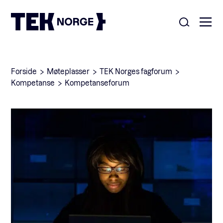
Om oss
Forside
Møteplasser
TEK Norges fagforum
Kompetanse
Kompetanseforum
Medlemskap
Nyheter
POPULÆRE SØK:
Møteplasser
Våre viktigste saker
Kontakt
Medlemskap
English
Ansatte