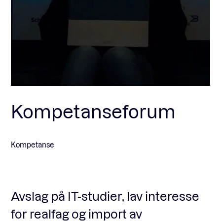
Fagforum
Arrangementer
Standardavtaler
Kompetanseforum
Nyheter og meninger
Kompetanse
Rapporter
Avslag på IT-studier, lav interesse
for realfag og import av