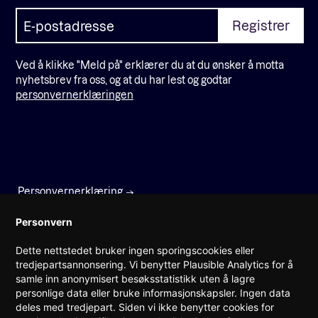
Ved å klikke "Meld på" erklærer du at du ønsker å motta
nyhetsbrev fra oss, og at du har lest og godtar
personvernerklæringen
Personvernerklæring
Faktura
Personvern
Dette nettstedet bruker ingen sporingscookies eller
Prinsens gate 22
tredjepartsannonsering. Vi benytter Plausible Analytics for å
0157 Oslo
samle inn anonymisert besøksstatistikk uten å lagre
personlige data eller bruke informasjonskapsler. Ingen data
(+47) 960 08 142
deles med tredjepart. Siden vi ikke benytter cookies for