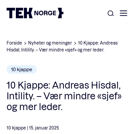
Om oss
Forside
Nyheter og meninger
10 Kjappe: Andreas
Hisdal, Intility. – Vær mindre «sjef» og mer leder.
Medlemskap
Nyheter
10 kjappe
POPULÆRE SØK:
Møteplasser
10 Kjappe: Andreas Hisdal,
Våre viktigste saker
Intility. – Vær mindre «sjef»
Kontakt
og mer leder.
Medlemskap
English
10 kjappe |
15. januar 2025
Ansatte