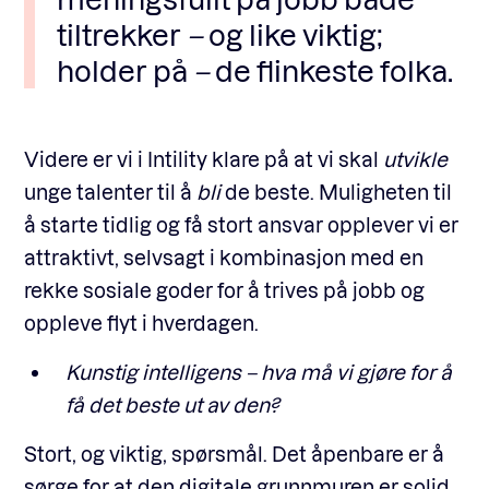
tiltrekker
–
og like viktig;
holder på
–
de flinkeste folka.
Videre er vi i Intility klare på at vi skal
utvikle
unge talenter til å
bli
de beste. Muligheten til
å starte tidlig og få stort ansvar opplever vi er
attraktivt, selvsagt i kombinasjon med en
rekke sosiale goder for å trives på jobb og
oppleve flyt i hverdagen.
Kunstig intelligens – hva må vi gjøre for å
få det beste ut av den?
Stort, og viktig, spørsmål. Det åpenbare er å
sørge for at den digitale grunnmuren er solid