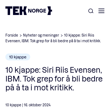
Om oss
Forside
Nyheter og meninger
10 kjappe: Siri Riis
Evensen, IBM. Tok grep for å bli bedre på å ta i mot kritikk.
Medlemskap
Nyheter
10 kjappe
POPULÆRE SØK:
Møteplasser
10 kjappe: Siri Riis Evensen,
Våre viktigste saker
IBM. Tok grep for å bli bedre
Kontakt
på å ta i mot kritikk.
Medlemskap
English
10 kjappe |
16. oktober 2024
Ansatte