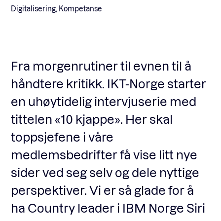
Digitalisering, Kompetanse
Fagforum
Fra morgenrutiner til evnen til å
Arrangementer
håndtere kritikk. IKT-Norge starter
en uhøytidelig intervjuserie med
Standardavtaler
tittelen «10 kjappe». Her skal
toppsjefene i våre
Nyheter og meninger
medlemsbedrifter få vise litt nye
sider ved seg selv og dele nyttige
Rapporter
perspektiver. Vi er så glade for å
ha Country leader i IBM Norge Siri