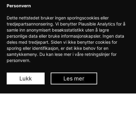
din bedrift bør bli
Personvern
medlem av TEK
Dette nettstedet bruker ingen sporingscookies eller
tredjepartsannonsering. Vi benytter Plausible Analytics for å
Norge
samle inn anonymisert besøksstatistikk uten å lagre
personlige data eller bruke informasjonskapsler. Ingen data
deles med tredjepart. Siden vi ikke benytter cookies for
sporing eller identifikasjon, er det ikke behov for en
samtykkemeny. Du kan lese mer i våre retningslinjer for
personvern.
Medlemskap
Lukk
Les mer