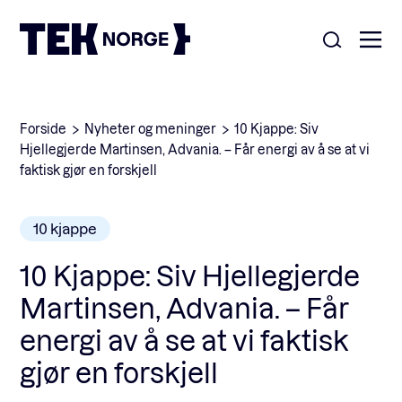
Om oss
Forside
Nyheter og meninger
10 Kjappe: Siv
Hjellegjerde Martinsen, Advania. – Får energi av å se at vi
Medlemskap
faktisk gjør en forskjell
Nyheter
POPULÆRE SØK:
10 kjappe
Møteplasser
Våre viktigste saker
10 Kjappe: Siv Hjellegjerde
Kontakt
Martinsen, Advania. – Får
Medlemskap
energi av å se at vi faktisk
English
gjør en forskjell
Ansatte