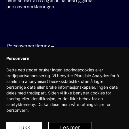
nyhetsbrev fra oss, og at du har lest og godtar
personvernerklæringen
Personvernerklæring
Faktura
Personvern
Dette nettstedet bruker ingen sporingscookies eller
Prinsens gate 22
tredjepartsannonsering. Vi benytter Plausible Analytics for å
0157 Oslo
samle inn anonymisert besøksstatistikk uten å lagre
personlige data eller bruke informasjonskapsler. Ingen data
(+47) 960 08 142
deles med tredjepart. Siden vi ikke benytter cookies for
post@teknorge.no
sporing eller identifikasjon, er det ikke behov for en
samtykkemeny. Du kan lese mer i våre retningslinjer for
Ansvarlig webredaktør:
personvern.
Jarle Roheim Håkonsen
Lukk
Les mer