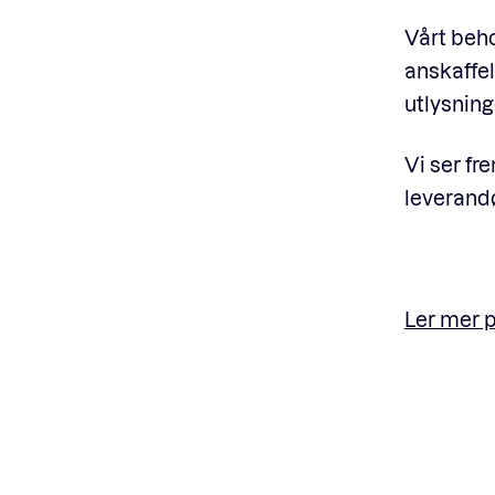
Vårt beho
anskaffe
utlysnin
Vi ser fr
leverandø
Ler mer p