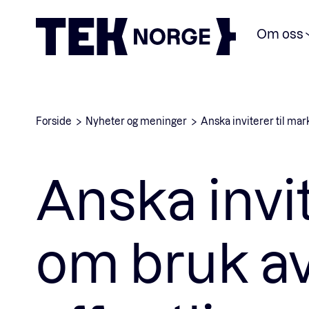
Om oss
Forside
Nyheter og meninger
Anska inviterer til mar
Anska invi
om bruk av 