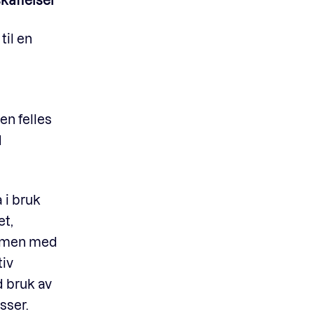
til en
en felles
d
 i bruk
et,
sammen med
tiv
d bruk av
sser.