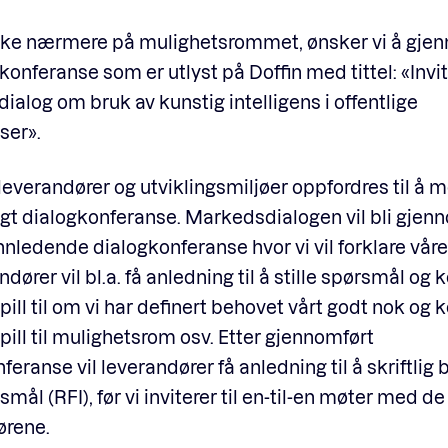
rske nærmere på mulighetsrommet, ønsker vi å gje
konferanse som er utlyst på Doffin med tittel: «Invit
alog om bruk av kunstig intelligens i offentlige
ser».
leverandører og utviklingsmiljøer oppfordres til å 
gt dialogkonferanse. Markedsdialogen vil bli gjen
nledende dialogkonferanse hvor vi vil forklare våre
ndører vil bl.a. få anledning til å stille spørsmål o
ill til om vi har definert behovet vårt godt nok o
ill til mulighetsrom osv. Etter gjennomført
feranse vil leverandører få anledning til å skriftlig
smål (RFI), før vi inviterer til en-til-en møter med de
ørene.