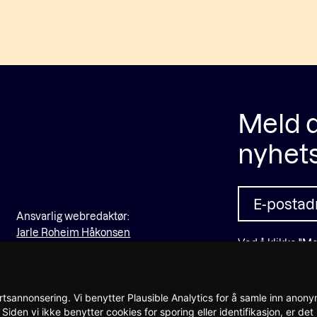
Meld d
nyhet
Ansvarlig webredaktør:
Jarle Roheim Håkonsen
Ved å klikke "Me
oss, og at du har
tsannonsering. Vi benytter Plausible Analytics for å samle inn anonym
Siden vi ikke benytter cookies for sporing eller identifikasjon, er d