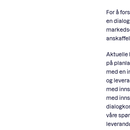
For å fo
en dialog
markedsdi
anskaffel
Aktuelle 
på planla
med en in
og levera
med innsp
med innsp
dialogkon
våre spør
leverand