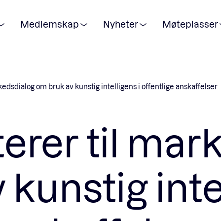
Medlemskap
Nyheter
Møteplasser
POPULÆRE SØK:
kedsdialog om bruk av kunstig intelligens i offentlige anskaffelser
Våre viktigste saker
terer til mar
Medlemskap
kunstig intel
Ansatte