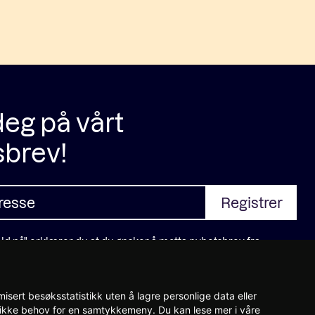
eg på vårt
sbrev!
ld på" erklærer du at du ønsker å motta nyhetsbrev fra
 lest og godtar
personvernerklæringen
isert besøksstatistikk uten å lagre personlige data eller
et ikke behov for en samtykkemeny. Du kan lese mer i våre