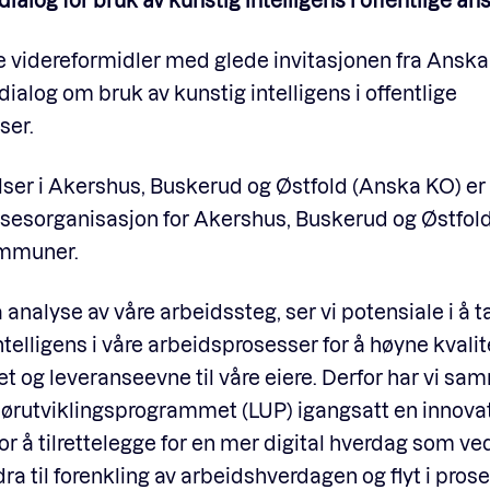
 videreformidler med glede invitasjonen fra Anska 
alog om bruk av kunstig intelligens i offentlige
ser.
ser i Akershus, Buskerud og Østfold (Anska KO) er 
lsesorganisasjon for Akershus, Buskerud og Østfol
mmuner.
 analyse av våre arbeidssteg, ser vi potensiale i å ta
ntelligens i våre arbeidsprosesser for å høyne kvalit
tet og leveranseevne til våre eiere. Derfor har vi 
ørutviklingsprogrammet (LUP) igangsatt en innova
or å tilrettelegge for en mer digital hverdag som ve
dra til forenkling av arbeidshverdagen og flyt i prose