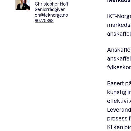
Christopher Hoff
Seniorrådgiver
ch@teknorge.no
IKT-Norge
90770898
markedsdi
anskaffel
Anskaffel
anskaffe
fylkesko
Basert på
kunstig i
effektivi
Leverand
prosess f
KI kan bi