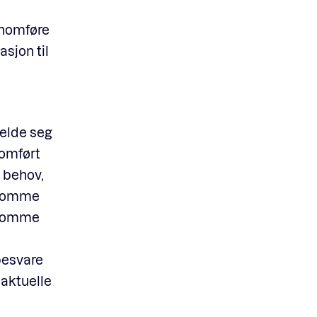
nnomføre
asjon til
melde seg
nomført
 behov,
g komme
g komme
 besvare
 aktuelle