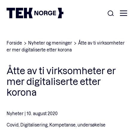
Om oss
Forside
Nyheter og meninger
Åtte av ti virksomheter
er mer digitaliserte etter korona
Medlemskap
Nyheter
Åtte av ti virksomheter er
POPULÆRE SØK:
mer digitaliserte etter
Møteplasser
Våre viktigste saker
korona
Kontakt
Medlemskap
English
Nyheter |
10. august 2020
Covid, Digitalisering, Kompetanse, undersøkelse
Ansatte