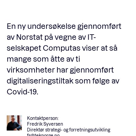
Fagforum
En ny undersøkelse gjennomført
av Norstat på vegne av IT-
Arrangementer
selskapet Computas viser at så
mange som åtte av ti
Standardavtaler
virksomheter har gjennomført
digitaliseringstiltak som følge av
Nyheter og meninger
Covid-19.
Rapporter
Kontaktperson:
Fredrik Syversen
Direktør strategi- og forretningsutvikling
fs@teknorge.no