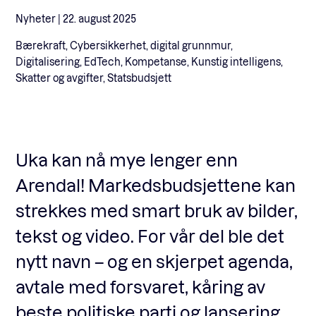
Nyheter |
22. august 2025
Fagforum
Bærekraft, Cybersikkerhet, digital grunnmur,
Digitalisering, EdTech, Kompetanse, Kunstig intelligens,
Skatter og avgifter, Statsbudsjett
Arrangementer
Standardavtaler
Uka kan nå mye lenger enn
Arendal! Markedsbudsjettene kan
Nyheter og meninger
strekkes med smart bruk av bilder,
tekst og video. For vår del ble det
Rapporter
nytt navn – og en skjerpet agenda,
avtale med forsvaret, kåring av
beste politiske parti og lansering