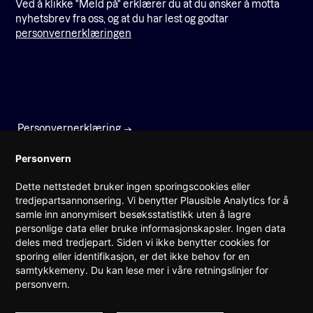
Ved å klikke "Meld på" erklærer du at du ønsker å motta
nyhetsbrev fra oss, og at du har lest og godtar
personvernerklæringen
Personvernerklæring
Faktura
Personvern
Dette nettstedet bruker ingen sporingscookies eller
Prinsens gate 22
tredjepartsannonsering. Vi benytter Plausible Analytics for å
0157 Oslo
samle inn anonymisert besøksstatistikk uten å lagre
personlige data eller bruke informasjonskapsler. Ingen data
(+47) 960 08 142
deles med tredjepart. Siden vi ikke benytter cookies for
post@teknorge.no
sporing eller identifikasjon, er det ikke behov for en
samtykkemeny. Du kan lese mer i våre retningslinjer for
Ansvarlig webredaktør:
personvern.
Jarle Roheim Håkonsen