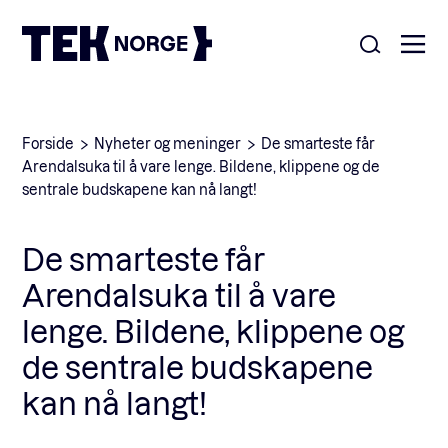
Om oss
Forside
Nyheter og meninger
De smarteste får
Arendalsuka til å vare lenge. Bildene, klippene og de
Medlemskap
sentrale budskapene kan nå langt!
Nyheter
POPULÆRE SØK:
De smarteste får
Møteplasser
Arendalsuka til å vare
Våre viktigste saker
lenge. Bildene, klippene og
Kontakt
de sentrale budskapene
Medlemskap
English
kan nå langt!
Ansatte