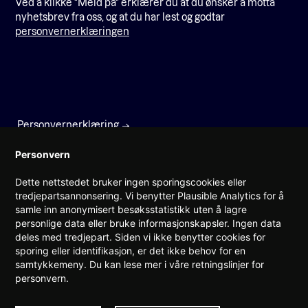
Ved å klikke "Meld på" erklærer du at du ønsker å motta
nyhetsbrev fra oss, og at du har lest og godtar
personvernerklæringen
Personvernerklæring
Faktura
Personvern
Dette nettstedet bruker ingen sporingscookies eller
Prinsens gate 22
tredjepartsannonsering. Vi benytter Plausible Analytics for å
0157 Oslo
samle inn anonymisert besøksstatistikk uten å lagre
personlige data eller bruke informasjonskapsler. Ingen data
(+47) 960 08 142
deles med tredjepart. Siden vi ikke benytter cookies for
post@teknorge.no
sporing eller identifikasjon, er det ikke behov for en
samtykkemeny. Du kan lese mer i våre retningslinjer for
Ansvarlig webredaktør:
personvern.
Jarle Roheim Håkonsen