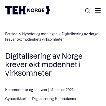
Om oss
Forside
Nyheter og meninger
Digitalisering av Norge
krever økt modenhet i virksomheter
Medlemskap
Nyheter
Digitalisering av Norge
POPULÆRE SØK:
krever økt modenhet i
Møteplasser
Våre viktigste saker
virksomheter
Kontakt
Medlemskap
English
Kommentarer og analyser |
19. januar 2024
Cybersikkerhet, Digitalisering, Kompetanse
Ansatte