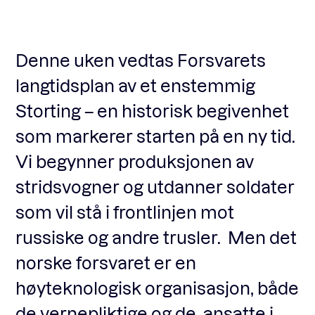
Fagforum
Denne uken vedtas Forsvarets
langtidsplan av et enstemmig
Arrangementer
Storting – en historisk begivenhet
som markerer starten på en ny tid.
Standardavtaler
Vi begynner produksjonen av
stridsvogner og utdanner soldater
Nyheter og meninger
som vil stå i frontlinjen mot
russiske og andre trusler. Men det
Rapporter
norske forsvaret er en
høyteknologisk organisasjon, både
de vernepliktige og de ansatte i