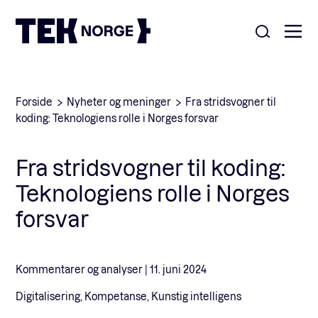
Om oss
Forside
Nyheter og meninger
Fra stridsvogner til
koding: Teknologiens rolle i Norges forsvar
Medlemskap
Nyheter
Fra stridsvogner til koding:
POPULÆRE SØK:
Teknologiens rolle i Norges
Møteplasser
Våre viktigste saker
forsvar
Kontakt
Medlemskap
English
Kommentarer og analyser |
11. juni 2024
Digitalisering, Kompetanse, Kunstig intelligens
Ansatte