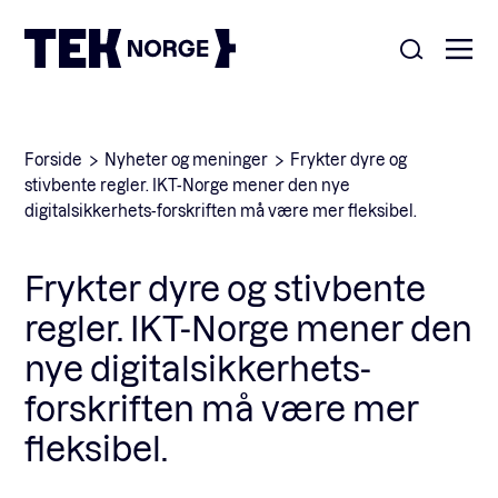
Om oss
Forside
Nyheter og meninger
Frykter dyre og
stivbente regler. IKT-Norge mener den nye
Medlemskap
digitalsikkerhets-forskriften må være mer fleksibel.
Nyheter
POPULÆRE SØK:
Frykter dyre og stivbente
Møteplasser
regler. IKT-Norge mener den
Våre viktigste saker
nye digitalsikkerhets-
Kontakt
forskriften må være mer
Medlemskap
English
fleksibel.
Ansatte