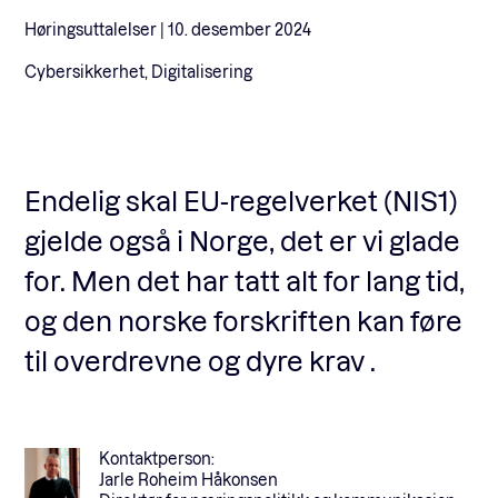
Høringsuttalelser |
10. desember 2024
Fagforum
Cybersikkerhet, Digitalisering
Arrangementer
Endelig skal EU-regelverket (NIS1)
Standardavtaler
gjelde også i Norge, det er vi glade
for. Men det har tatt alt for lang tid,
Nyheter og meninger
og den norske forskriften kan føre
til overdrevne og dyre krav .
Rapporter
Kontaktperson:
Jarle Roheim Håkonsen