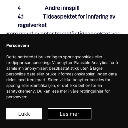
4 Andre innspill
4.1 Tidsaspektet for innføring av
regelverket
Som nevnt ovenfor fremstår tidsaspektet ved
innføringen av regelverket som uklart, og det
Personvern
er heller ikke foreslått noen
Dette nettstedet bruker ingen sporingscookies eller
overgangsbestemmelser. Forskriftens § 24
tredjepartsannonsering. Vi benytter Plausible Analytics for å
angir at forskriften «trer i kraft straks», uten at
samle inn anonymisert besøksstatistikk uten å lagre
personlige data eller bruke informasjonskapsler. Ingen data
det er gitt noen nærmere indikasjoner for når
deles med tredjepart. Siden vi ikke benytter cookies for
dette kan være. IKT-Norge mener dette er
sporing eller identifikasjon, er det ikke behov for en
samtykkemeny. Du kan lese mer i våre retningslinjer for
problematisk, og at regelverket må suppleres
personvern.
med hensiktsmessige
overgangsbestemmelser.
Lukk
Les mer
Mange av de aktørene som vil omfattes av