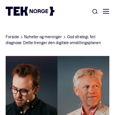
Om oss
Forside
Nyheter og meninger
God strategi, feil
diagnose. Dette trenger den digitale omstillingsplanen
Medlemskap
Nyheter
POPULÆRE SØK:
Møteplasser
Våre viktigste saker
Kontakt
Medlemskap
English
Ansatte