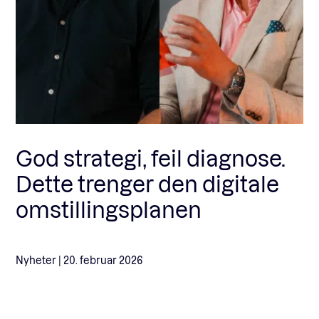
Fagforum
Arrangementer
Standardavtaler
God strategi, feil diagnose.
Dette trenger den digitale
Nyheter og meninger
omstillingsplanen
Rapporter
Nyheter |
20. februar 2026