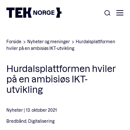
Om oss
Forside
Nyheter og meninger
Hurdalsplattformen
hviler på en ambisiøs IKT-utvikling
Medlemskap
Nyheter
Hurdalsplattformen hviler
POPULÆRE SØK:
på en ambisiøs IKT-
Møteplasser
Våre viktigste saker
utvikling
Kontakt
Medlemskap
English
Nyheter |
13. oktober 2021
Bredbånd, Digitalisering
Ansatte