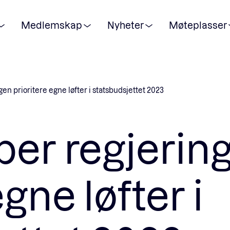
Medlemskap
Nyheter
Møteplasser
POPULÆRE SØK:
en prioritere egne løfter i statsbudsjettet 2023
Våre viktigste saker
ber regjerin
Medlemskap
gne løfter i
Ansatte