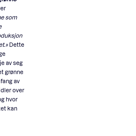
ver
ne som
e
roduksjon
t.
»
Dette
ge
kje av seg
et grønne
mfang av
idler over
og hvor
tet kan