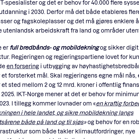
IKT-spesialister og det er behov for 40.000 flere syss
tdanning i 2030. Derfor må det både etableres fler
sser og fagskoleplasser og det må gjøres enklere å
e utenlandsk arbeidskraft fra land og områder uten
e er
full bredbånds- og mobildekning
og sikker digit
ktur.
Regjeringen og regjeringspartiene lovet for kun
åde
en forsering
i utbygging av høyhastighetsbredbån
 et forsterket mål. Skal regjeringens egne mål nås, 
 et sted mellom 2 og 12 mrd. kroner i offentlig finan
 2025. IKT-Norge mener at det er behov for minimu
2023. I tillegg kommer lovnader om «
en kraftig forbe
ingen i hele landet, og sikre mobildekning langs
sårene både på land og til sjøs
»
og behov for en ro
nfrastruktur som både takler klimautfordringer, nye