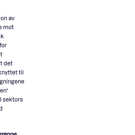
jon av
de mot
sk
for
t
t det
yttet til
lgningene
ken”
 sektors
d
 grønne