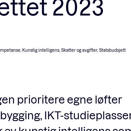
ettet 2023
Fagforum
Arrangementer
Standardavtaler
mpetanse, Kunstig intelligens, Skatter og avgifter, Statsbudsjett
Nyheter og meninger
Rapporter
en prioritere egne løfter
bygging, IKT-studieplasser
 av kunstig intelligens so