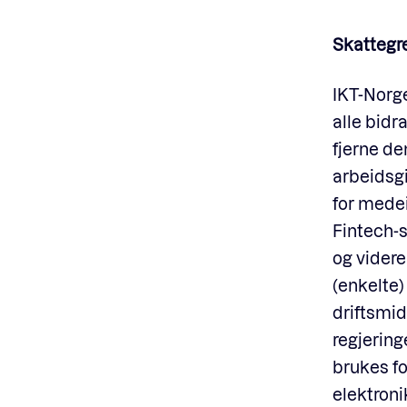
Skattegre
IKT-Norge
alle bidr
f
jerne de
arbeidsgi
for medei
Fintech-s
og videre
(enkelte)
driftsmidl
regjering
brukes fo
elektroni