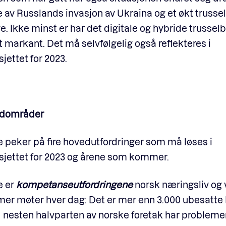
 av Russlands invasjon av Ukraina og et økt trusse
. Ikke minst er har det digitale og hybride trussel
 markant. Det må selvfølgelig også reflekteres i
jettet for 2023.
edområder
 peker på fire hovedutfordringer som må løses i
sjettet for 2023 og årene som kommer.
e er
kompetanseutfordringene
norsk næringsliv og 
r møter hver dag: D
et er mer enn 3.000 ubesatte 
r, nesten halvparten av norske foretak har problem