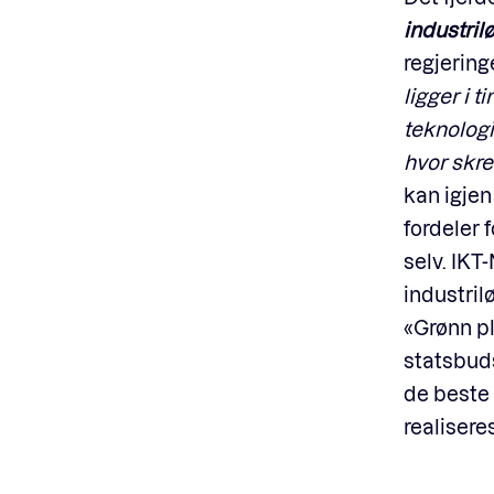
industrilø
regjering
ligger i 
teknologi
hvor skre
kan igjen
fordeler 
selv. IKT
industril
«Grønn pl
statsbuds
de beste 
realisere