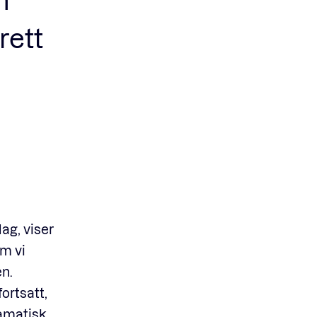
rett
dag,
viser
om vi
n.
ortsatt,
ramatisk