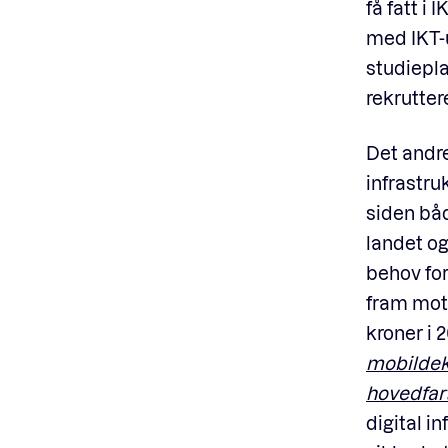
få fatt i 
med IKT-u
studiepla
rekrutter
Det andr
infrastru
siden b
landet og
behov for
fram mot
kroner i 
mobildekn
hovedfart
digital i