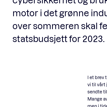
motor i det grønne indus
over sommeren skal ferd
statsbudsjett for 2023.
I et brev
vi til vårt
sendte ti
Mange av 
men i tid