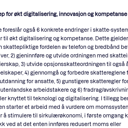
p for økt digitalisering, innovasjon og kompetanse
 foreslår også 6 konkrete endringer i skatte-syst
ar til økt digitalisering og kompetanse. Dette gjelder 
n skattepliktige fordelen av telefon og bredbånd bet
ver, 2) g
jeninnføre og utvide ordningen med skatte
erskap, 3) utvide opsjonsskatteordningen til også 
elskaper, 4) gjennomgå og forbedre skattereglene f
utdanning for ansatte, 5) gunstigere skatteregler fo
 utenlandske arbeidstakere og 6) fradrag/avskrivnin
er knyttet til teknologi og digitalisering. I tillegg ber
en starter et arbeid med å ​​vurdere om momssyste
r å stimulere til sirkulærøkonomi, i første omgang kn
kk ved at det enten innføres redusert moms eller