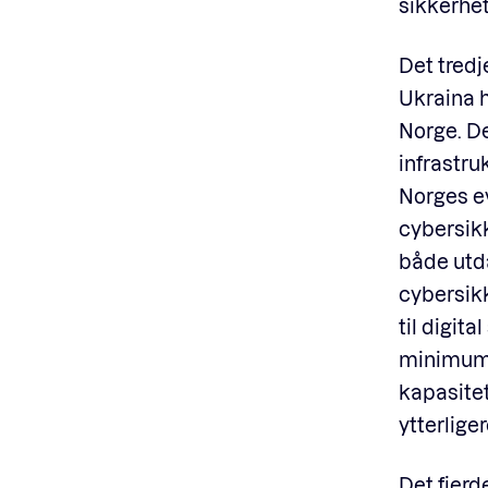
sikkerhet
Det tredj
Ukraina h
Norge. D
infrastru
Norges ev
cybersikk
både utda
cybersikk
til digit
minimum 
kapasitet
ytterliger
Det fjerd