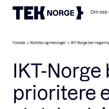
Om oss
Forside
Nyheter og meninger
IKT-Norge ber regjering
IKT-Norge 
prioritere e