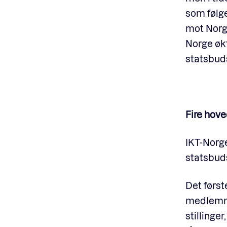
som følge
mot Norge
Norge økt
statsbuds
Fire hov
IKT-Norge
statsbud
Det først
medlemme
stillinge