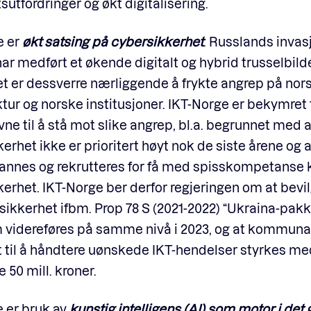
sutfordringer og økt digitalisering.
e er
økt satsing på cybersikkerhet
.
Russlands invas
ar medført et økende digitalt og hybrid trusselbil
et er dessverre nærliggende å frykte angrep på nor
ktur og norske institusjoner. IKT-Norge er bekymret 
ne til å stå mot slike angrep, bl.a. begrunnet med a
erhet ikke er prioritert høyt nok de siste årene og a
nnes og rekrutteres for få med spisskompetanse kn
erhet. IKT-Norge ber derfor regjeringen om at bevi
al sikkerhet ifbm. Prop 78 S (2021-2022) “Ukraina-pak
videreføres på samme nivå i 2023, og at kommunal
 til å håndtere uønskede IKT-hendelser styrkes me
e 50 mill. kroner.
e er bruk av
kunstig intelligens (AI) som motor i det