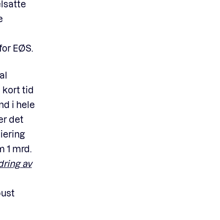
elsatte
e
for EØS.
al
 kort tid
d i hele
er det
siering
m 1 mrd.
dring av
bust