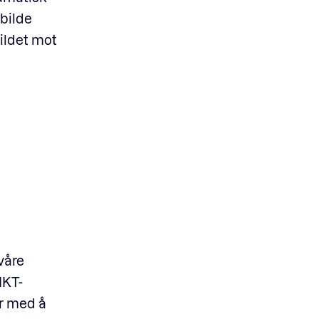
lbilde
bildet mot
våre
IKT-
er med å