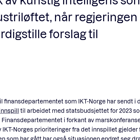
triløftet, når regjeringen 
igstille forslag til
 til finansdepartementet som IKT-Norge har sendt i 
innspill
til arbeidet med statsbudsjettet for 2023 s
l Finansdepartementet i forkant av marskonferanse
IKT-Norges prioriteringer fra det innspillet gjelder f
en som har gått har også situasjonen endret seg d