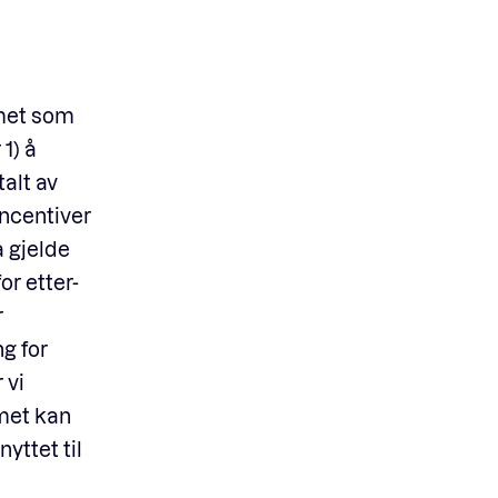
emet som
1) å
alt av
incentiver
å gjelde
or etter-
r
g for
 vi
met kan
yttet til