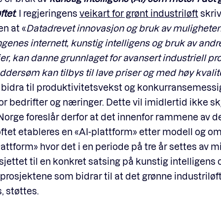
ftet
. I regjeringens
veikart for grønt industriløft
skri
en at
«
Datadrevet innovasjon og bruk av mulighete
tingenes internett, kunstig intelligens og bruk av andr
er, kan danne grunnlaget for avansert industriell p
ddersøm kan tilbys til lave priser og med høy kvalite
 bidra til produktivitetsvekst og konkurransemessi
for bedrifter og næringer. Dette vil imidlertid ikke s
-Norge foreslår derfor at det innenfor rammene av d
øftet etableres en «AI-plattform» etter modell og o
attform» hvor det i en periode på tre år settes av m
jettet til en konkret satsing på kunstig intelligens 
prosjektene som bidrar til at det grønne industriløf
s, støttes.