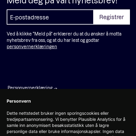
Meld deg på vårt nyhetsbrev!
Ved å klikke "Meld på" erklærer du at du ønsker å motta
nyhetsbrev fra oss, og at du har lest og godtar
personvernerklæringen
Personvernerklæring
Faktura
Personvern
Dette nettstedet bruker ingen sporingscookies eller
Prinsens gate 22
tredjepartsannonsering. Vi benytter Plausible Analytics for å
0157 Oslo
samle inn anonymisert besøksstatistikk uten å lagre
personlige data eller bruke informasjonskapsler. Ingen data
(+47) 960 08 142