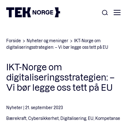
Om oss
Forside
Nyheter og meninger
IKT-Norge om
digitaliseringsstrategien: – Vi bør legge oss tett på EU
Medlemskap
Nyheter
IKT-Norge om
POPULÆRE SØK:
digitaliseringsstrategien: –
Møteplasser
Våre viktigste saker
Vi bør legge oss tett på EU
Kontakt
Medlemskap
English
Nyheter |
21. september 2023
Bærekraft, Cybersikkerhet, Digitalisering, EU, Kompetanse
Ansatte