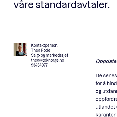
våre standardavtaler.
Kontaktperson:
Thea Rode
Salg- og markedssjef
thea@teknorge.no
Oppdatert
93434077
De senes
for å hin
og utdann
oppfordre
utlandet 
karanten