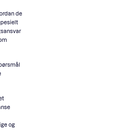
vordan de
pesielt
ngsansvar
 om
spørsmål
e
et
anse
ige og