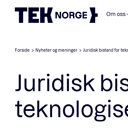
Om oss
Forside
Nyheter og meninger
Juridisk bistand for te
Juridisk bi
teknologis