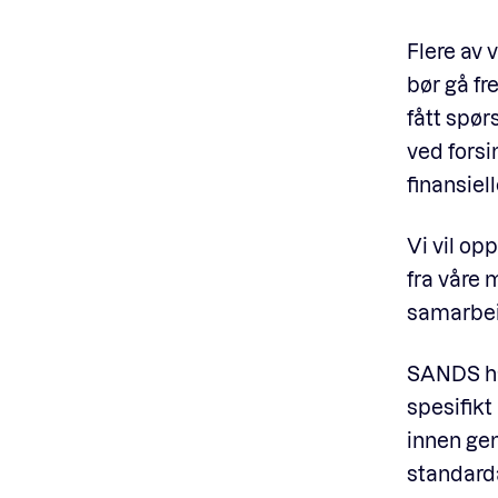
Flere av
bør gå fr
fått spør
ved forsi
finansiell
Vi vil o
fra våre 
samarbei
SANDS har
spesifikt
innen gen
standarda