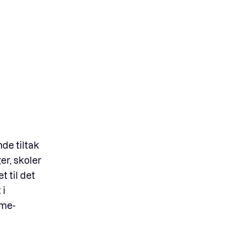
de tiltak
er, skoler
t til det
 i
mme-