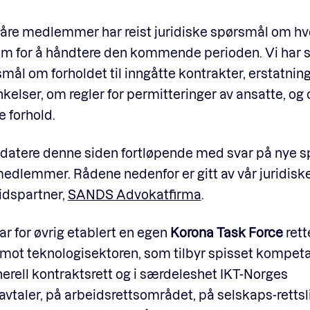
 våre medlemmer har reist juridiske spørsmål om h
em for å håndtere den kommende perioden. Vi har s
smål om forholdet til inngåtte kontrakter, erstatni
nkelser, om regler for permitteringer av ansatte, og
e forhold.
ppdatere denne siden fortløpende med svar på nye 
medlemmer. Rådene nedenfor er gitt av vår juridisk
dspartner,
SANDS Advokatfirma
.
 for øvrig etablert en egen
Korona Task Force
rett
 mot teknologisektoren, som tilbyr spisset kompet
erell kontraktsrett og i særdeleshet IKT-Norges
vtaler, på arbeidsrettsområdet, på selskaps-rettsl