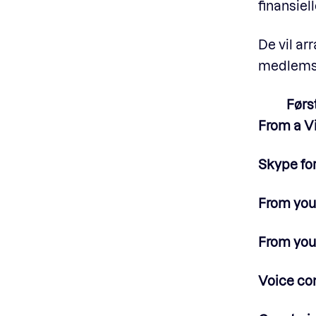
finansiel
De vil ar
medlemsbe
Først
From a V
Skype for
From you
From you
Voice co