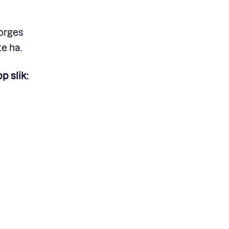
Norges
e ha.
p slik: