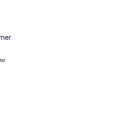
mmer
ter