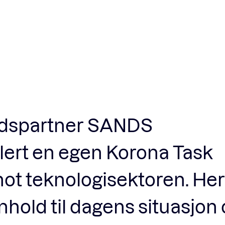
Fagforum
Arrangementer
Standardavtaler
eidspartner SANDS
Nyheter og meninger
lert en egen Korona Task
Rapporter
 mot teknologisektoren. Her
enhold til dagens situasjon