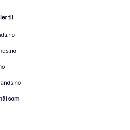
er til
nds.no
ands.no
no
@sands.no
smål som