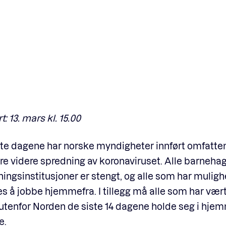
: 13. mars kl. 15.00
te dagene har norske myndigheter innført omfatten
dre videre spredning av koronaviruset. Alle barnehag
ingsinstitusjoner er stengt, og alle som har mulighe
s å jobbe hjemmefra. I tillegg må alle som har vært
utenfor Norden de siste 14 dagene holde seg i hje
e.