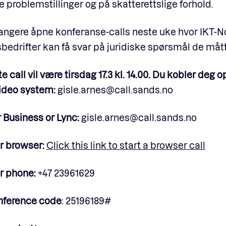
le problemstillinger og på skatterettslige forhold.
rangere åpne konferanse-calls neste uke hvor IKT-
drifter kan få svar på juridiske spørsmål de mått
e call vil være tirsdag 17.3 kl. 14.00. Du kobler deg op
ideo system:
gisle.arnes@call.sands.no
 Business or Lync:
gisle.arnes@call.sands.no
r browser:
Click this link to start a browser call
r phone:
+47 23961629
nference code
: 25196189#