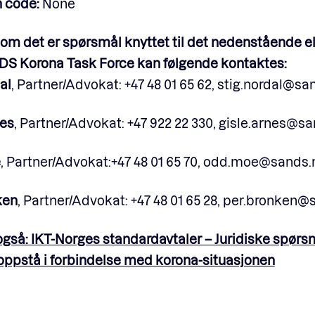
n code:
None
om det er spørsmål knyttet til det nedenstående ell
S Korona Task Force kan følgende kontaktes:
al
, Partner/Advokat: +47 48 01 65 62, stig.nordal@sa
nes
, Partner/Advokat: +47 922 22 330, gisle.arnes@s
e
, Partner/Advokat:+47 48 01 65 70, odd.moe@sands.
ken
, Partner/Advokat: +47 48 01 65 28, per.bronken
også: IKT-Norges standardavtaler – Juridiske spør
oppstå i forbindelse med korona-situasjonen