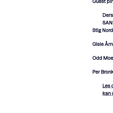
Guest pi
Ders
SAND
Stig Nord
Gisle År
Odd Mo
Per Bron
Les 
kan 