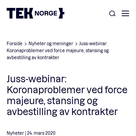
Om oss
Forside
Nyheter og meninger
Juss-webinar:
Koronaproblemer ved force majeure, stansing og
Medlemskap
avbestilling av kontrakter
Nyheter
POPULÆRE SØK:
Juss-webinar:
Møteplasser
Koronaproblemer ved force
Våre viktigste saker
majeure, stansing og
Kontakt
avbestilling av kontrakter
Medlemskap
English
Ansatte
Nyheter |
24. mars 2020