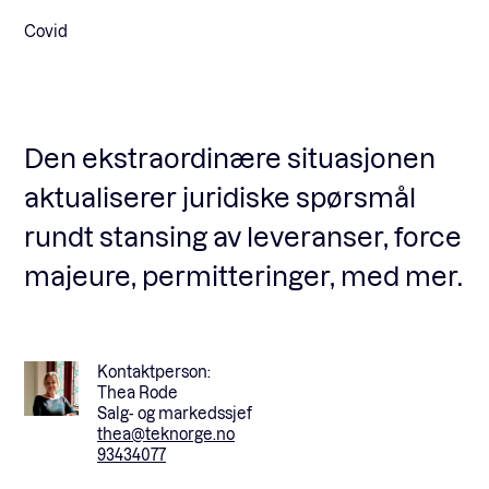
Covid
Fagforum
Arrangementer
Den ekstraordinære situasjonen
aktualiserer juridiske spørsmål
Standardavtaler
rundt stansing av leveranser, force
majeure, permitteringer, med mer.
Nyheter og meninger
Kontaktperson:
Rapporter
Thea Rode
Salg- og markedssjef
thea@teknorge.no
93434077