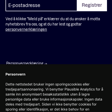
Ved å klikke "Meld på" erklærer du at du ønsker å motta
nyhetsbrev fra oss, og at du har lest og godtar
personvernerklæringen
Personvernerklæring
Faktura
Personvern
Dette nettstedet bruker ingen sporingscookies eller
Prinsens gate 22
tredjepartsannonsering. Vi benytter Plausible Analytics for å
0157 Oslo
samle inn anonymisert besøksstatistikk uten å lagre
personlige data eller bruke informasjonskapsler. Ingen data
(+47) 960 08 142
deles med tredjepart. Siden vi ikke benytter cookies for
post@teknorge.no
sporing eller identifikasjon, er det ikke behov for en