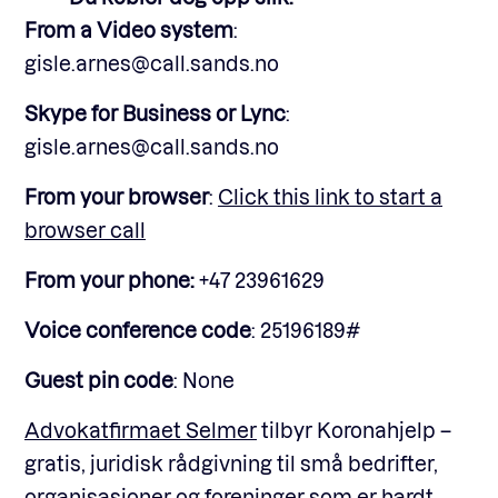
From a Video system
:
gisle.arnes@call.sands.no
Skype for Business or Lync
:
gisle.arnes@call.sands.no
From your browser
:
Click this link to start a
browser call
From your phone:
+47 23961629
Voice conference code
: 25196189#
Guest pin code
: None
Advokatfirmaet Selmer
tilbyr Koronahjelp –
gratis, juridisk rådgivning til små bedrifter,
organisasjoner og foreninger som er hardt