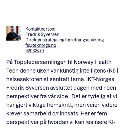
Fagforum
Kontaktperson:
Fredrik Syversen
Arrangementer
Direktør strategi- og forretningsutvikling
fs@teknorge.no
92032470
Standardavtaler
På Toppledersamlingen til Norway Health
Tech denne uken var kunstig intelligens (KI) i
helsesektoren et sentralt tema. IKT-Norges
Nyheter og meninger
Fredrik Syversen avsluttet dagen med noen
perspektiver fra vår side. Det er tydelig at vi
Rapporter
har gjort viktige fremskritt, men veien videre
krever samarbeid og innsats. Her er fem
perspektiver på hvordan vi kan realisere KI-