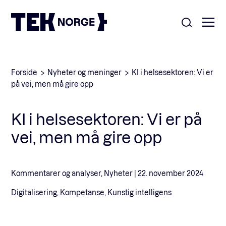
Om oss
Forside
Nyheter og meninger
KI i helsesektoren: Vi er
på vei, men må gire opp
Medlemskap
Nyheter
KI i helsesektoren: Vi er på
POPULÆRE SØK:
vei, men må gire opp
Møteplasser
Våre viktigste saker
Kontakt
Kommentarer og analyser, Nyheter |
22. november 2024
Medlemskap
English
Digitalisering, Kompetanse, Kunstig intelligens
Ansatte