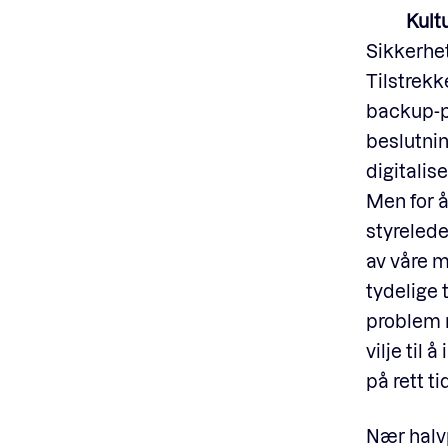
Kult
Sikkerhet
Tilstrekk
backup-pl
beslutnin
digitalise
Men for 
styrelede
av våre m
tydelige 
problem m
vilje til
på rett ti
Nær halv