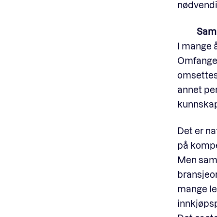
nødvendig
Sama
I mange å
Omfanget 
omsettes 
annet per
kunnskap.
Det er na
på kompet
Men sama
bransjeor
mange led
innkjøpsp