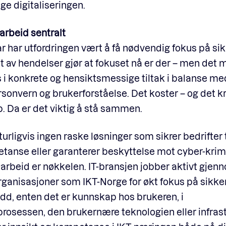
e digitaliseringen.
rbeid sentralt
r har utfordringen vært å få nødvendig fokus på sik
av hendelser gjør at fokuset nå er der – men det 
i konkrete og hensiktsmessige tiltak i balanse me
sonvern og brukerforståelse. Det koster – og det k
 Da er det viktig å stå sammen.
turligvis ingen raske løsninger som sikrer bedrifter 
anse eller garanterer beskyttelse mot cyber-krimi
rbeid er nøkkelen. IT-bransjen jobber aktivt gjen
ganisasjoner som IKT-Norge for økt fokus på sikker
d, enten det er kunnskap hos brukeren, i
rosessen, den brukernære teknologien eller infrast