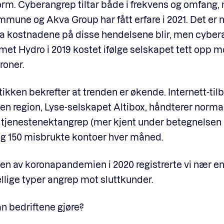
rm. Cyberangrep tiltar både i frekvens og omfang,
mune og Akva Group har fått erfare i 2021. Det er 
va kostnadene på disse hendelsene blir, men cyber
t Hydro i 2019 kostet ifølge selskapet tett opp m
roner.
tikken bekrefter at trenden er økende. Internett-til
gen region, Lyse-selskapet Altibox, håndterer norma
 tjenestenektangrep (mer kjent under betegnelsen
og 150 misbrukte kontoer hver måned.
en av koronapandemien i 2020 registrerte vi nær en
ellige typer angrep mot sluttkunder.
n bedriftene gjøre?