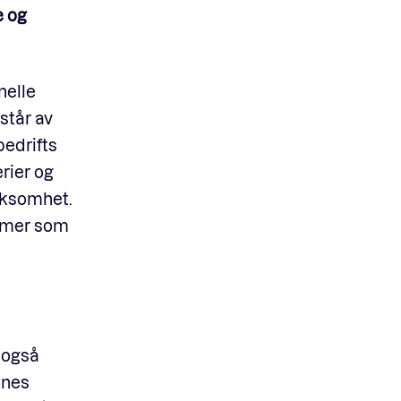
e og
nelle
står av
edrifts
rier og
rksomhet.
temer som
 også
enes