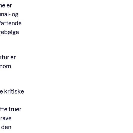
ne er
nal- og
fattende
drebølge
tur er
nnom
e kritiske
te truer
grave
r den