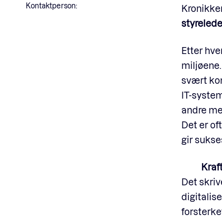
Kontaktperson:
Kronikken
styrelede
Etter hve
miljøene.
svært ko
IT-system
andre me
Det er o
gir sukse
Kraf
Det skri
digitalis
forsterke