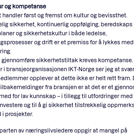
ur og kompetanse
 handler først og fremst om kultur og bevissthet.
elig sikkerhet, kontinuerlig oppfølging, beredskaps
aner og sikkerhetskultur i både ledelse,
gsprosesser og drift er et premiss for å lykkes med
ring.
å gjennomføre sikkerhetstiltak kreves kompetanse
r i bransjeorganisasjonen IKT-Norge ser jeg at sv
edlemmer opplever at dette ikke er helt rett fram.
tilbakemeldinger fra bransjen er at det er et gjen
ed for lav kunnskap – i tillegg til utfordringer med 
 å investere og til å gi sikkerhet tilstrekkelig oppme
d i prosjekter.
parten av næringslivsledere oppgir at mangel på