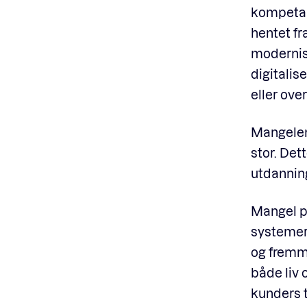
kompetans
hentet fr
modernis
digitalis
eller ove
Mangelen
stor. De
utdanning
Mangel på
systemer
og fremm
både liv
kunders t