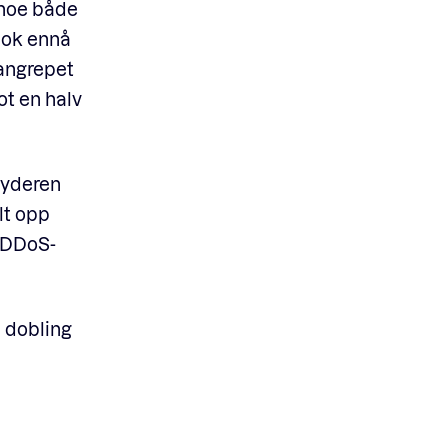
 noe både
nok ennå
angrepet
ot en halv
byderen
lt opp
 DDoS-
 dobling