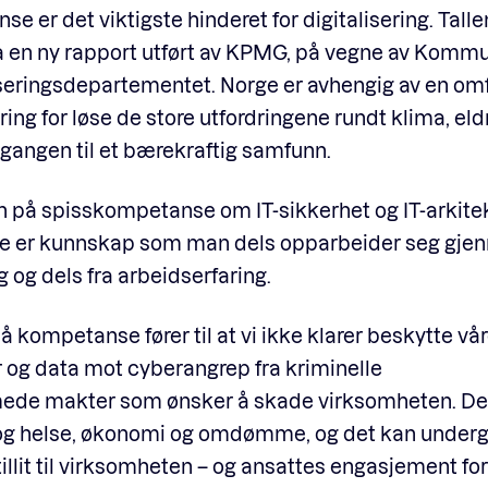
e er det viktigste hinderet for digitalisering. Talle
a en ny rapport utført av KPMG, på vegne av Kommu
eringsdepartementet. Norge er avhengig av en om
ering for løse de store utfordringene rundt klima, el
rgangen til et bærekraftig samfunn.
 på spisskompetanse om IT-sikkerhet og IT-arkitek
tte er kunnskap som man dels opparbeider seg gje
 og dels fra arbeidserfaring.
 kompetanse fører til at vi ikke klarer beskytte vår
 og data mot cyberangrep fra kriminelle
ede makter som ønsker å skade virksomheten. Det
 og helse, økonomi og omdømme, og det kan under
illit til virksomheten – og ansattes engasjement fo