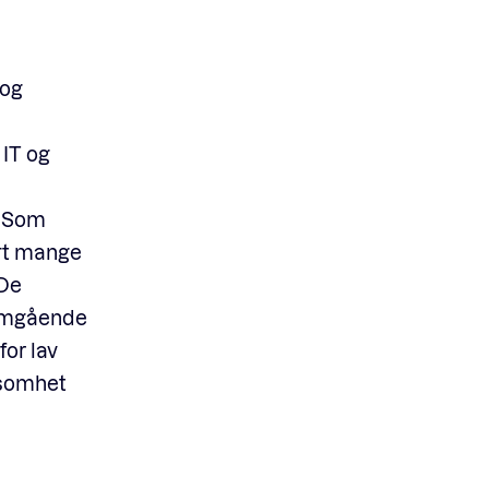
 og
 IT og
. Som
ært mange
 De
nomgående
for lav
rksomhet