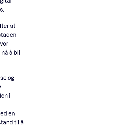
gital
s.
ter at
dstaden
hvor
 nå å bli
nse og
v
en i
med en
tand til å