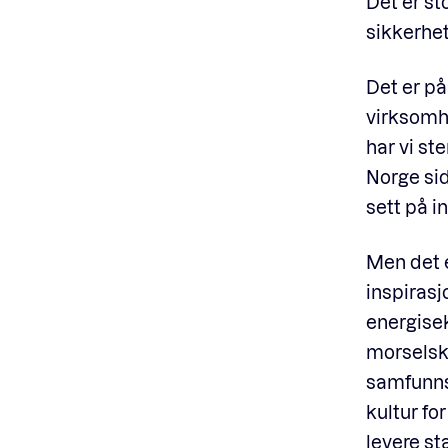
Det er st
sikkerhet
Det er p
virksomhe
har vi ste
Norge sid
sett på i
Men det e
inspirasj
energisek
morselska
samfunnsa
kultur fo
levere st