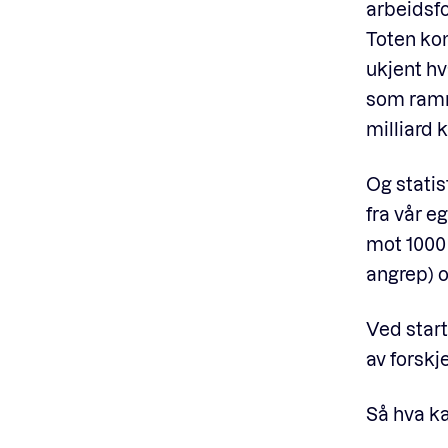
arbeidsfo
Toten kom
ukjent h
som ramme
milliard k
Og statis
fra vår e
mot 1000
angrep) 
Ved start
av forskj
Så hva ka