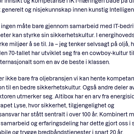
or innsikt og kompetanse i IKT-næringen både på di
 generelt og nisjekunnskap innen kunstig Intelligen
å ingen måte bare gjennom samarbeid med IT-bedrif
ter kan styrke sin sikkerhetskultur. I energihove
rke miljøer å se til. Ja – jeg tenker selvsagt på oljå, 
en 70-tallet har utviklet seg fra en cowboy-kultur til
nternasjonalt som en av de beste i klassen.
r ikke bare fra oljebransjen vi kan hente kompeta
on til en bedre sikkerhetskultur. Også andre deler a
toren utmerker seg. Altibox har en arv fra energisid
pet Lyse, hvor sikkerhet, tilgjengelighet og
nsvar har stått sentralt i over 100 år. Kombinert 
r samarbeid og erfaringsdeling har dette gjort oss i s
abile og trygge bredbåndstjenester i snart 20 år.