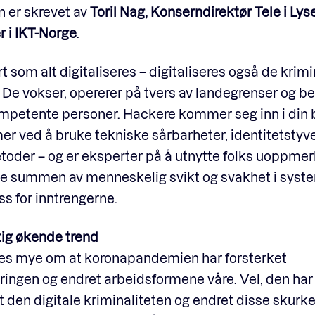
 er skrevet av
Toril Nag, Konserndirektør Tele i Lys
r i IKT-Norge
.
rt som alt digitaliseres – digitaliseres også de krimi
 De vokser, opererer på tvers av landegrenser og be
mpetente personer. Hackere kommer seg inn i din b
er ved å bruke tekniske sårbarheter, identitetstyve
toder – og er eksperter på å utnytte folks uoppme
fte summen av menneskelig svikt og svakhet i sys
ss for inntrengerne.
tig økende trend
ves mye om at koronapandemien har forsterket
eringen og endret arbeidsformene våre. Vel, den har
t den digitale kriminaliteten og endret disse skurk