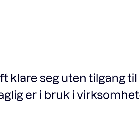
Fagforum
Arrangementer
Standardavtaler
t klare seg uten tilgang til
Nyheter og meninger
lig er i bruk i virksomhe
Rapporter