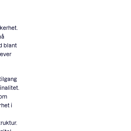
kerhet.
må
d blant
rever
tilgang
nalitet.
nom
het i
ruktur.