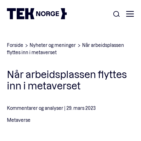
Om oss
Forside
Nyheter og meninger
Når arbeidsplassen
flyttes inn i metaverset
Medlemskap
Nyheter
Når arbeidsplassen flyttes
POPULÆRE SØK:
inn i metaverset
Møteplasser
Våre viktigste saker
Kontakt
Kommentarer og analyser |
29. mars 2023
Medlemskap
English
Metaverse
Ansatte