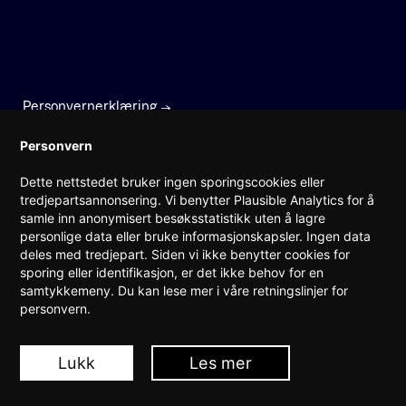
Personvernerklæring
Faktura
Personvern
Dette nettstedet bruker ingen sporingscookies eller
Prinsens gate 22
tredjepartsannonsering. Vi benytter Plausible Analytics for å
0157 Oslo
samle inn anonymisert besøksstatistikk uten å lagre
personlige data eller bruke informasjonskapsler. Ingen data
(+47) 960 08 142
deles med tredjepart. Siden vi ikke benytter cookies for
post@teknorge.no
sporing eller identifikasjon, er det ikke behov for en
samtykkemeny. Du kan lese mer i våre retningslinjer for
Ansvarlig webredaktør:
personvern.
Jarle Roheim Håkonsen
Lukk
Les mer