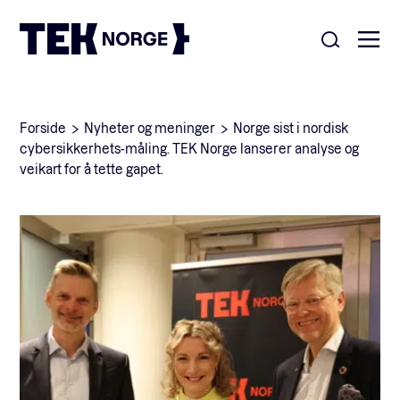
Om oss
Forside
Nyheter og meninger
Norge sist i nordisk
cybersikkerhets-måling. TEK Norge lanserer analyse og
Medlemskap
veikart for å tette gapet.
Nyheter
POPULÆRE SØK:
Møteplasser
Våre viktigste saker
Kontakt
Medlemskap
English
Ansatte