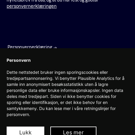
personvernerklæringen
Personvernerklæring
Faktura
Personvern
Dette nettstedet bruker ingen sporingscookies eller
Prinsens gate 22
tredjepartsannonsering. Vi benytter Plausible Analytics for å
0157 Oslo
samle inn anonymisert besøksstatistikk uten å lagre
personlige data eller bruke informasjonskapsler. Ingen data
(+47) 960 08 142
deles med tredjepart. Siden vi ikke benytter cookies for
post@teknorge.no
sporing eller identifikasjon, er det ikke behov for en
samtykkemeny. Du kan lese mer i våre retningslinjer for
Ansvarlig webredaktør:
personvern.
Jarle Roheim Håkonsen
Lukk
Les mer