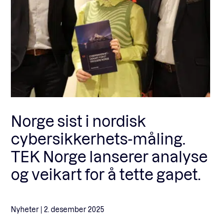
Fagforum
Arrangementer
Standardavtaler
Norge sist i nordisk
cybersikkerhets-måling.
Nyheter og meninger
TEK Norge lanserer analyse
og veikart for å tette gapet.
Rapporter
Nyheter |
2. desember 2025