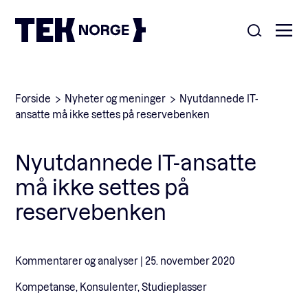
Om oss
Forside
Nyheter og meninger
Nyutdannede IT-
ansatte må ikke settes på reservebenken
Medlemskap
Nyheter
Nyutdannede IT-ansatte
POPULÆRE SØK:
må ikke settes på
Møteplasser
Våre viktigste saker
reservebenken
Kontakt
Medlemskap
English
Kommentarer og analyser |
25. november 2020
Kompetanse, Konsulenter, Studieplasser
Ansatte