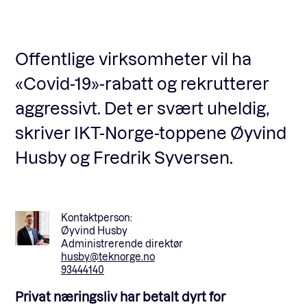
Fagforum
Offentlige virksomheter vil ha
«Covid-19»-rabatt og rekrutterer
Arrangementer
aggressivt. Det er svært uheldig,
skriver IKT-Norge-toppene Øyvind
Standardavtaler
Husby og Fredrik Syversen.
Nyheter og meninger
Kontaktperson:
Øyvind Husby
Rapporter
Administrerende direktør
husby@teknorge.no
93444140
Privat næringsliv har betalt dyrt for