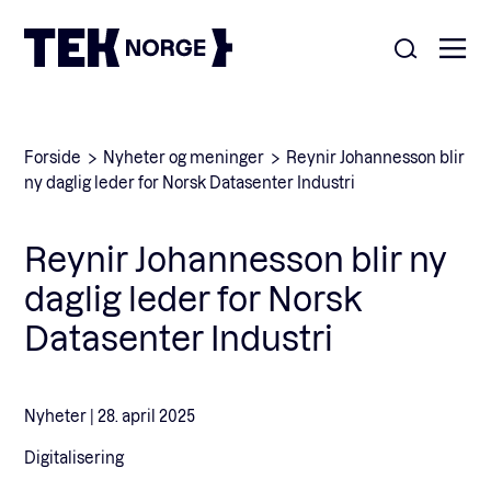
Om oss
Forside
Nyheter og meninger
Reynir Johannesson blir
ny daglig leder for Norsk Datasenter Industri
Medlemskap
Nyheter
Reynir Johannesson blir ny
POPULÆRE SØK:
daglig leder for Norsk
Møteplasser
Våre viktigste saker
Datasenter Industri
Kontakt
Medlemskap
English
Nyheter |
28. april 2025
Digitalisering
Ansatte