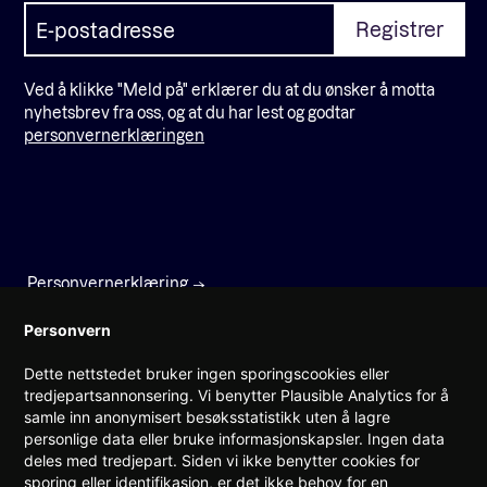
Ved å klikke "Meld på" erklærer du at du ønsker å motta
nyhetsbrev fra oss, og at du har lest og godtar
personvernerklæringen
Personvernerklæring
Faktura
Personvern
Dette nettstedet bruker ingen sporingscookies eller
Prinsens gate 22
tredjepartsannonsering. Vi benytter Plausible Analytics for å
0157 Oslo
samle inn anonymisert besøksstatistikk uten å lagre
personlige data eller bruke informasjonskapsler. Ingen data
(+47) 960 08 142
deles med tredjepart. Siden vi ikke benytter cookies for
post@teknorge.no
sporing eller identifikasjon, er det ikke behov for en