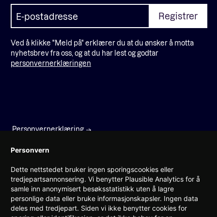
Ved å klikke "Meld på" erklærer du at du ønsker å motta
nyhetsbrev fra oss, og at du har lest og godtar
personvernerklæringen
Personvernerklæring
Faktura
Personvern
Dette nettstedet bruker ingen sporingscookies eller
Prinsens gate 22
tredjepartsannonsering. Vi benytter Plausible Analytics for å
0157 Oslo
samle inn anonymisert besøksstatistikk uten å lagre
personlige data eller bruke informasjonskapsler. Ingen data
(+47) 960 08 142
deles med tredjepart. Siden vi ikke benytter cookies for
post@teknorge.no