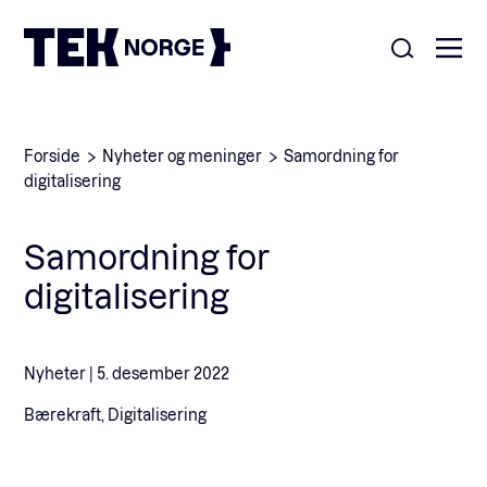
Om oss
Forside
Nyheter og meninger
Samordning for
digitalisering
Medlemskap
Nyheter
Samordning for
POPULÆRE SØK:
digitalisering
Møteplasser
Våre viktigste saker
Kontakt
Nyheter |
5. desember 2022
Medlemskap
English
Bærekraft, Digitalisering
Ansatte