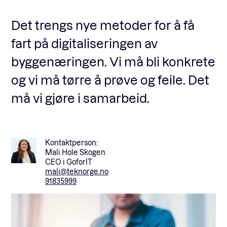
Det trengs nye metoder for å få
Fagforum
fart på digitaliseringen av
byggenæringen. Vi må bli konkrete
Arrangementer
og vi må tørre å prøve og feile. Det
må vi gjøre i samarbeid.
Standardavtaler
Kontaktperson:
Nyheter og meninger
Mali Hole Skogen
CEO i GoforIT
mali@teknorge.no
Rapporter
91835999