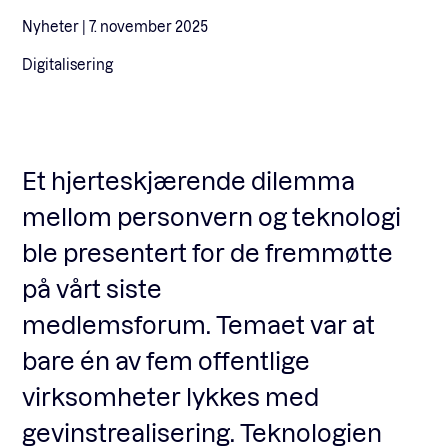
Nyheter |
7. november 2025
Fagforum
Digitalisering
Arrangementer
Et hjerteskjærende dilemma
Standardavtaler
mellom personvern og teknologi
ble presentert for de fremmøtte
Nyheter og meninger
på vårt siste
medlemsforum. Temaet var at
bare én av fem offentlige
Rapporter
virksomheter lykkes med
gevinstrealisering. Teknologien