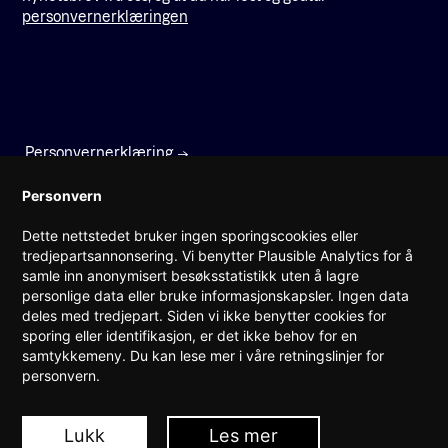
personvernerklæringen
Personvernerklæring
Faktura
Personvern
Dette nettstedet bruker ingen sporingscookies eller
Prinsens gate 22
tredjepartsannonsering. Vi benytter Plausible Analytics for å
0157 Oslo
samle inn anonymisert besøksstatistikk uten å lagre
personlige data eller bruke informasjonskapsler. Ingen data
(+47) 960 08 142
deles med tredjepart. Siden vi ikke benytter cookies for
post@teknorge.no
sporing eller identifikasjon, er det ikke behov for en
samtykkemeny. Du kan lese mer i våre retningslinjer for
Ansvarlig webredaktør:
personvern.
Jarle Roheim Håkonsen
Lukk
Les mer