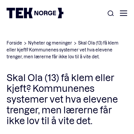
Om oss
Forside
Nyheter og meninger
Skal Ola (13) få klem
eller kjeft? Kommunenes systemer vet hva elevene
Medlemskap
trenger, men lærerne får ikke lov til å vite det.
Nyheter
POPULÆRE SØK:
Skal Ola (13) få klem eller
Møteplasser
kjeft? Kommunenes
Våre viktigste saker
systemer vet hva elevene
Kontakt
trenger, men lærerne får
Medlemskap
English
ikke lov til å vite det.
Ansatte