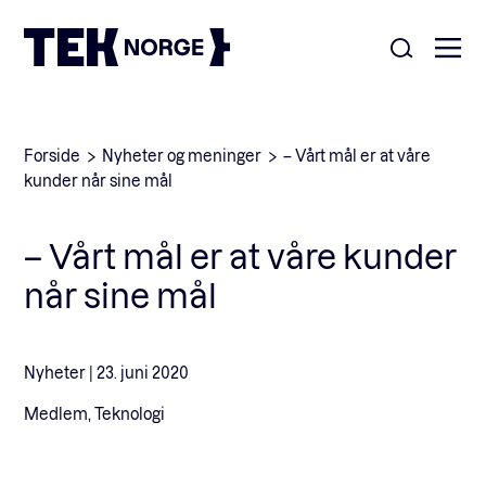
Om oss
Forside
Nyheter og meninger
– Vårt mål er at våre
kunder når sine mål
Medlemskap
Nyheter
– Vårt mål er at våre kunder
POPULÆRE SØK:
når sine mål
Møteplasser
Våre viktigste saker
Kontakt
Nyheter |
23. juni 2020
Medlemskap
English
Medlem, Teknologi
Ansatte