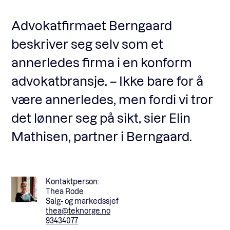
Advokatfirmaet Berngaard
Fagforum
beskriver seg selv som et
annerledes firma i en konform
Arrangementer
advokatbransje. – Ikke bare for å
være annerledes, men fordi vi tror
Standardavtaler
det lønner seg på sikt, sier Elin
Mathisen, partner i Berngaard.
Nyheter og meninger
Kontaktperson:
Rapporter
Thea Rode
Salg- og markedssjef
thea@teknorge.no
93434077